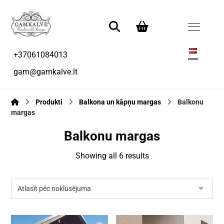
+37061084013
gam@gamkalve.lt
Produkti
Balkona un kāpņu margas
Balkonu
margas
Balkonu margas
Showing all 6 results