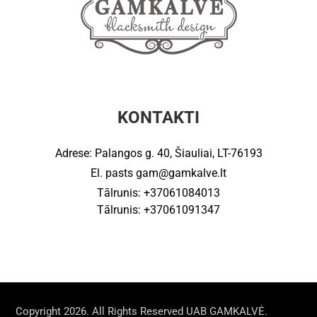
KONTAKTI
Adrese: Palangos g. 40, Šiauliai, LT-76193
El. pasts
gam@gamkalve.lt
Tālrunis: +37061084013
Tālrunis: +37061091347
Copyright 2026. All Rights Reserved UAB GAMKALVĖ.