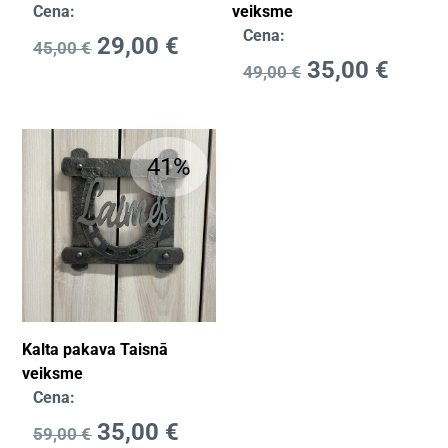
Cena:
veiksme
Cena:
29,00
€
45,00
€
35,00
€
49,00
€
41%
Kalta pakava Taisnā
veiksme
Cena:
35,00
€
59,00
€