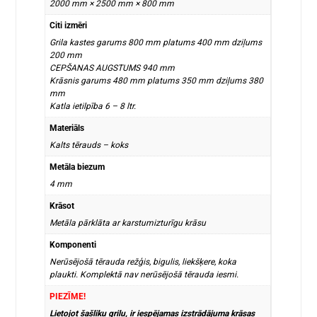
2000 mm × 2500 mm × 800 mm
Citi izmēri
Grila kastes garums 800 mm platums 400 mm dziļums
200 mm
CEPŠANAS AUGSTUMS 940 mm
Krāsnis garums 480 mm platums 350 mm dziļums 380
mm
Katla ietilpība 6 – 8 ltr.
Materiāls
Kalts tērauds – koks
Metāla biezum
4 mm
Krāsot
Metāla pārklāta ar karstumizturīgu krāsu
Komponenti
Nerūsējošā tērauda režģis, bigulis, liekšķere, koka
plaukti. Komplektā nav nerūsējošā tērauda iesmi.
PIEZĪME!
Lietojot šašliku grilu, ir iespējamas izstrādājuma krāsas