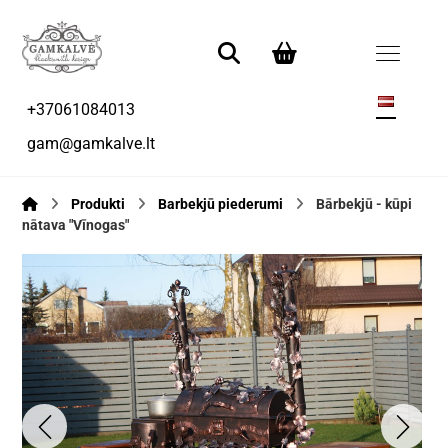
+37061084013
gam@gamkalve.lt
Produkti
Barbekjū piederumi
Bārbekjū - kūpi
nātava "Vīnogas"