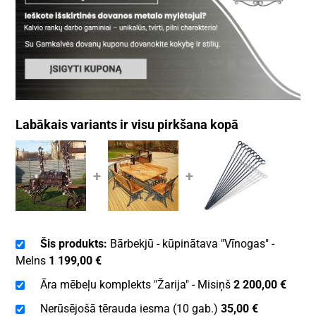
Labākais variants ir visu pirkšana kopā
+
+
Šis produkts:
Bārbekjū - kūpinātava "Vīnogas" -
Melns
1 199,00
€
Āra mēbeļu komplekts "Žarija" - Misiņš
2 200,00
€
Nerūsējošā tērauda iesma (10 gab.)
35,00
€