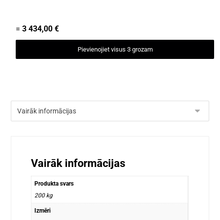
=
3 434,00
€
Pievienojiet visus 3 grozam
Vairāk informācijas
Produkta svars
200 kg
Izmēri