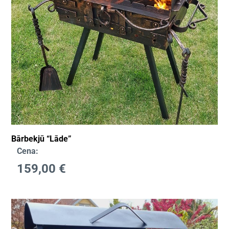
Bārbekjū “Lāde”
Cena:
159,00
€