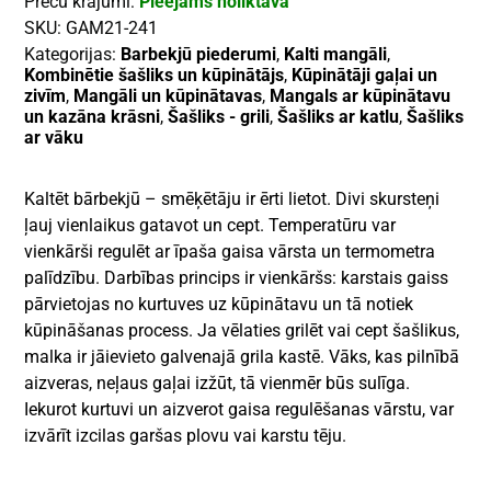
Preču krājumi:
Pieejams noliktavā
SKU:
GAM21-241
Kategorijas:
Barbekjū piederumi
,
Kalti mangāli
,
Kombinētie šašliks un kūpinātājs
,
Kūpinātāji gaļai un
zivīm
,
Mangāli un kūpinātavas
,
Mangals ar kūpinātavu
un kazāna krāsni
,
Šašliks - grili
,
Šašliks ar katlu
,
Šašliks
ar vāku
Kaltēt bārbekjū – smēķētāju ir ērti lietot. Divi skursteņi
ļauj vienlaikus gatavot un cept. Temperatūru var
vienkārši regulēt ar īpaša gaisa vārsta un termometra
palīdzību. Darbības princips ir vienkāršs: karstais gaiss
pārvietojas no kurtuves uz kūpinātavu un tā notiek
kūpināšanas process. Ja vēlaties grilēt vai cept šašlikus,
malka ir jāievieto galvenajā grila kastē. Vāks, kas pilnībā
aizveras, neļaus gaļai izžūt, tā vienmēr būs sulīga.
Iekurot kurtuvi un aizverot gaisa regulēšanas vārstu, var
izvārīt izcilas garšas plovu vai karstu tēju.