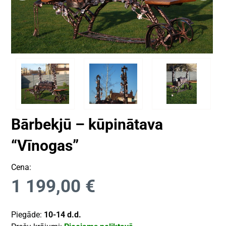
Bārbekjū – kūpinātava
“Vīnogas”
Cena:
1 199,00
€
Piegāde:
10-14 d.d.