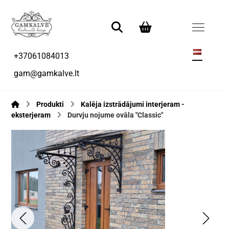
+37061084013
gam@gamkalve.lt
Produkti
Kalēja izstrādājumi interjeram -
eksterjeram
Durvju nojume ovāla "Classic"