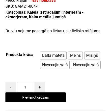
Preču krājumi:
Nav noliktavā
SKU:
GAM21-804-1
Kategorijas:
Kalēja izstrādājumi interjeram -
eksterjeram
,
Kalta metāla jumtiņš
Durvju nojume pasargā no lietus un ir lielisks rotājums.
Produkta krāsa
Balta matēta
Melns
Misiņš
Novecojis varš
Novecojis varš
-
+
Pievienot grozam