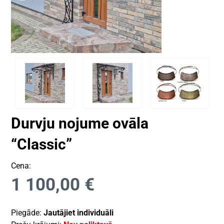
Durvju nojume ovāla
“Classic”
Cena:
1 100,00
€
Piegāde:
Jautājiet individuāli