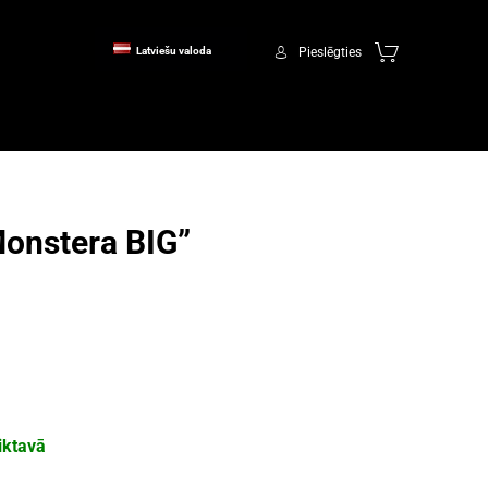
Pieslēgties
Latviešu valoda
Monstera BIG”
iktavā