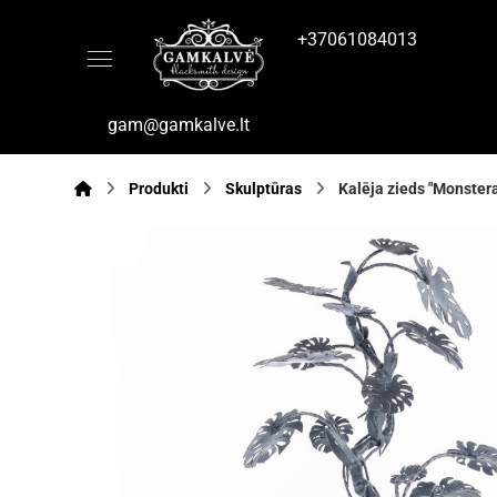
+37061084013
gam@gamkalve.lt
Produkti
Skulptūras
Kalēja zieds "Monster