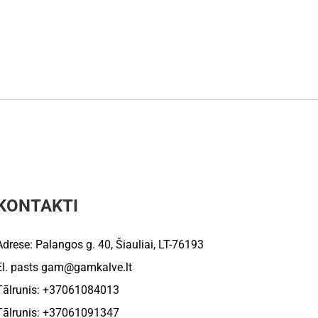
KONTAKTI
Adrese: Palangos g. 40, Šiauliai, LT-76193
El. pasts
gam@gamkalve.lt
Tālrunis: +37061084013
Tālrunis: +37061091347