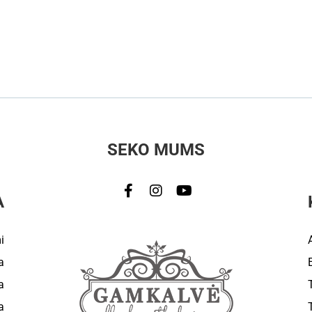
SEKO MUMS
A
i
a
a
a