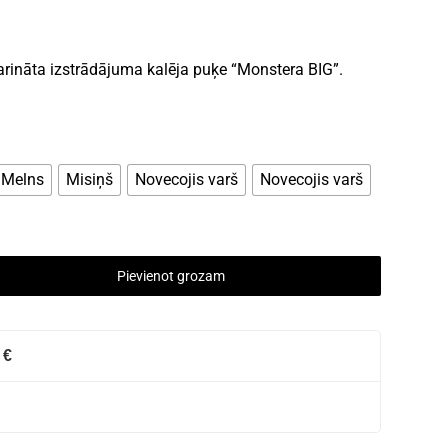
arināta izstrādājuma kalēja puķe “Monstera BIG”.
Melns
Misiņš
Novecojis varš
Novecojis varš
Pievienot grozam
 €