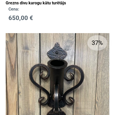
Grezns divu karogu kātu turētājs
Cena:
650,00
€
37%