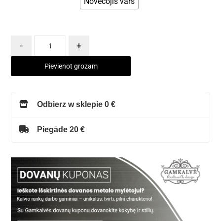
Novecojis varš
-
+
Pievienot grozam
Odbierz w sklepie 0 €
Piegāde 20 €