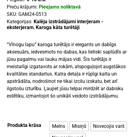
Preču krājumi:
Pieejams noliktavā
SKU:
GAM24-0513
Kategorijas:
Kalēja izstrādājumi interjeram -
eksterjeram
,
Karoga kāta turētāji
“Vīnogu lapu” karoga turētājs ir elegants un dabīgs
aksesuārs, iedvesmots no dabas, kas lieliski saplūdīs ar
jūsu pagalmu vai lauku mājas vidi. Šis turētājs ir
meistarīgi izgatavots ar rokām, atspoguļojot augstākos
kvalitātes standartus. Katra detaļa ir rūpīgi kalta un
apstrādāta, nodrošinot ne tikai izcilu izskatu, bet arī
ilgstošu izturību. Ļaujiet jūsu telpai mirdzēt ar dabisku
estētiku, izmantojot šo unikāli veidoto izstrādājumu.
Produkta krāsa
Melns
Misiņš
Novecojis varš