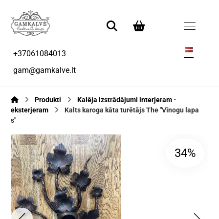
+37061084013
gam@gamkalve.lt
Produkti
Kalēja izstrādājumi interjeram -
eksterjeram
Kalts karoga kāta turētājs The "Vīnogu lapa
s"
34%