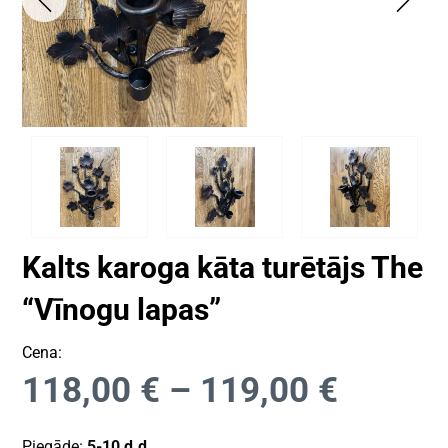
Kalts karoga kāta turētājs The
“Vīnogu lapas”
Cena:
118,00
€
–
119,00
€
Piegāde:
5-10 d.d.