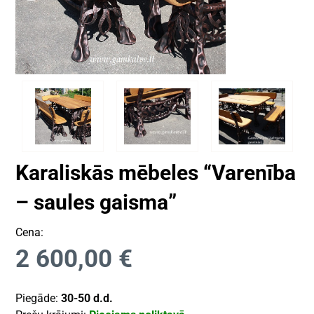
Karaliskās mēbeles “Varenība
– saules gaisma”
Cena:
2 600,00
€
Piegāde:
30-50 d.d.