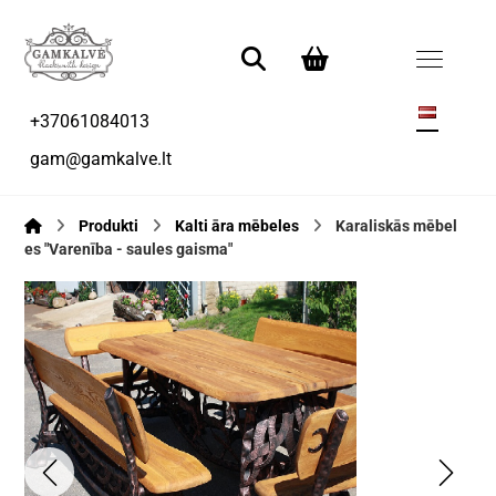
+37061084013
gam@gamkalve.lt
Produkti
Kalti āra mēbeles
Karaliskās mēbel
es "Varenība - saules gaisma"