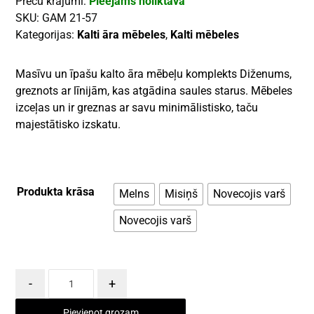
Preču krājumi:
Pieejams noliktavā
SKU:
GAM 21-57
Kategorijas:
Kalti āra mēbeles
,
Kalti mēbeles
Masīvu un īpašu kalto āra mēbeļu komplekts Diženums,
greznots ar līnijām, kas atgādina saules starus. Mēbeles
izceļas un ir greznas ar savu minimālistisko, taču
majestātisko izskatu.
Produkta krāsa
Melns
Misiņš
Novecojis varš
Novecojis varš
-
+
Pievienot grozam