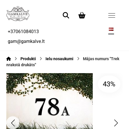
+37061084013
gam@gamkalve.lt
Produkti
Ielu nosaukumi
Mājas numurs "Trek
nrakstā drukāts"
43%