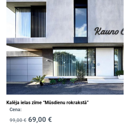
Kalēja ielas zīme “Mūsdienu rokrakstā”
Cena:
69,00
€
99,00
€