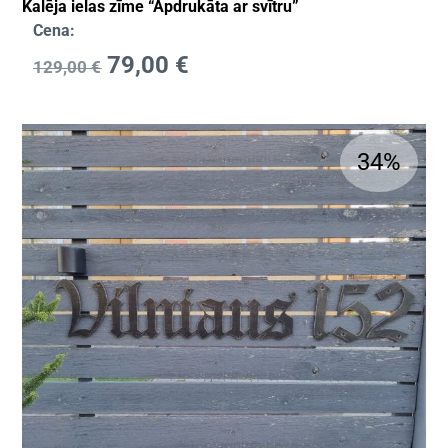
Kalēja ielas zīme “Apdrukāta ar svītru”
Cena:
79,00
€
129,00
€
34%