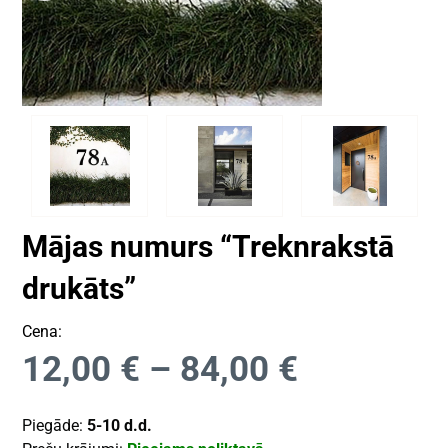
Mājas numurs “Treknrakstā
drukāts”
Cena:
12,00
€
–
84,00
€
Piegāde:
5-10 d.d.