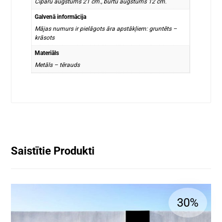
Ciparu augstums 21 cm., burtu augstums 12 cm.
Galvenā informācija
Mājas numurs ir pielāgots āra apstākļiem: gruntēts –
krāsots
Materiāls
Metāls – tērauds
Saistītie Produkti
30%