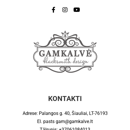
KONTAKTI
Adrese: Palangos g. 40, Šiauliai, LT-76193
El. pasts
gam@gamkalve.lt
Tālrunis: +37061084013