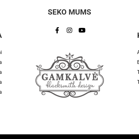
SEKO MUMS
A
i
a
a
a
a