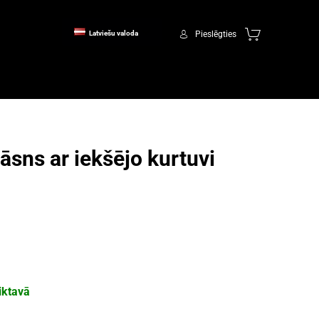
Pieslēgties
Latviešu valoda
āsns ar iekšējo kurtuvi
iktavā