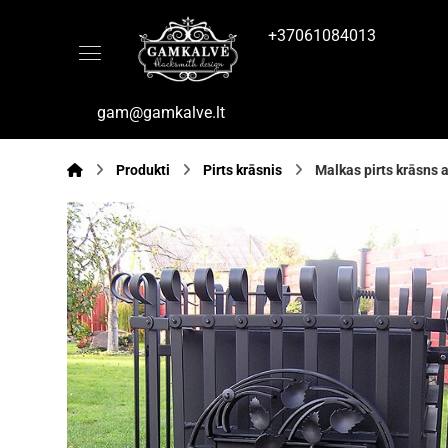
+37061084013
gam@gamkalve.lt
Produkti
Pirts krāsnis
Malkas pirts krāsns a