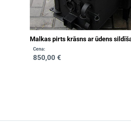
Malkas pirts krāsns ar ūdens sildīš
Cena:
850,00
€