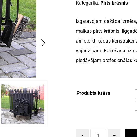
Kategorija:
Pirts krāsnis
Izgatavojam dažāda izmēra, a
malkas pirts krāsnis. Ilggadēj
arī ieteikt, kādas konstrukc
vajadzībām. Ražošanai izman
piedāvājam profesionālas ko
Produkta krāsa
-
+