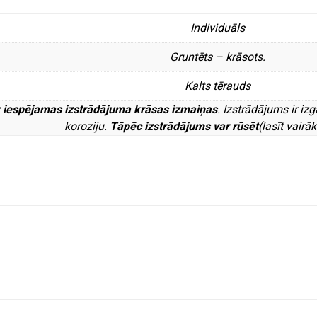
Individuāls
Gruntēts – krāsots.
Kalts tērauds
 ir iespējamas izstrādājuma krāsas izmaiņas
. Izstrādājums ir iz
koroziju.
Tāpēc izstrādājums var rūsēt
(lasīt vairā