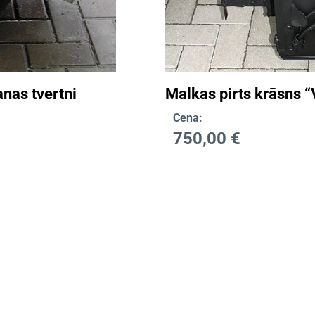
anas tvertni
Malkas pirts krāsns 
Cena:
750,00
€