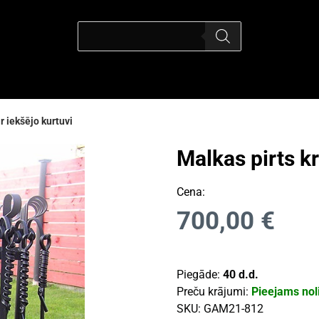
r iekšējo kurtuvi
Malkas pirts kr
Cena:
700,00
€
Piegāde:
40 d.d.
Preču krājumi:
Pieejams nol
SKU:
GAM21-812