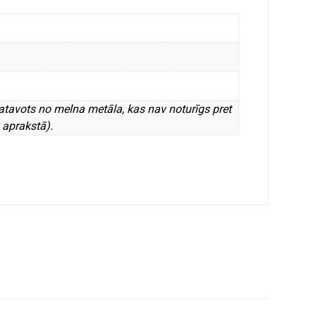
gatavots no melna metāla, kas nav noturīgs pret
k aprakstā).