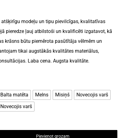
tšķirīgu modeļu un tipu pievilcīgas, kvalitatīvas
ā pieredze ļauj atbilstoši un kvalificēti izgatavot, kā
ijas krāsns būtu piemērota pasūtītāja vēlmēm un
tojam tikai augstākās kvalitātes materiālus,
nsultācijas. Laba cena. Augsta kvalitāte.
Balta matēta
Melns
Misiņš
Novecojis varš
Novecojis varš
Pievienot grozam