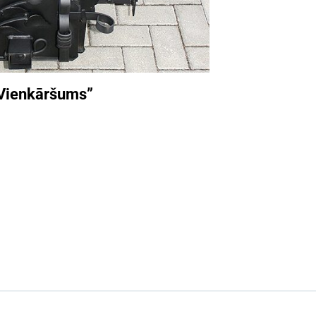
“Vienkāršums”