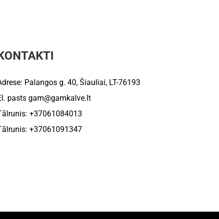
KONTAKTI
Adrese: Palangos g. 40, Šiauliai, LT-76193
El. pasts
gam@gamkalve.lt
Tālrunis: +37061084013
Tālrunis: +37061091347