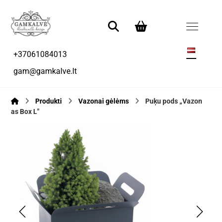
+37061084013
gam@gamkalve.lt
Produkti
Vazonai gėlėms
Puķu pods „Vazon
as Box L"