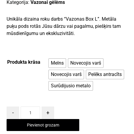
Kategorija:
Vazonai gėlėms
Unikāla dizaina roku darbs “Vazonas Box L”. Metāla
puķu pods rotās Jūsu dārzu vai pagalmu, piešķirs tam
mūsdienīgumu un ekskluzivitāti.
Produkta krāsa
Melns
Novecojis varš
Novecojis varš
Pelēks antracīts
Surūdijusio metalo
-
+
Pievienot grozam