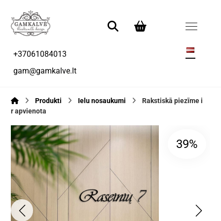
+37061084013
gam@gamkalve.lt
Produkti
Ielu nosaukumi
Rakstiskā piezīme i
r apvienota
39%