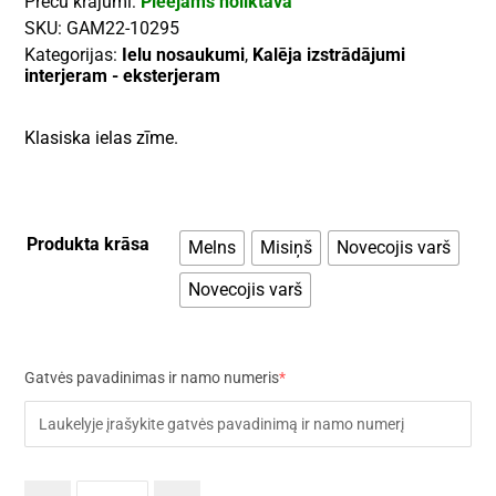
Preču krājumi:
Pieejams noliktavā
SKU:
GAM22-10295
Kategorijas:
Ielu nosaukumi
,
Kalēja izstrādājumi
interjeram - eksterjeram
Klasiska ielas zīme.
Produkta krāsa
Melns
Misiņš
Novecojis varš
Novecojis varš
Gatvės pavadinimas ir namo numeris
*