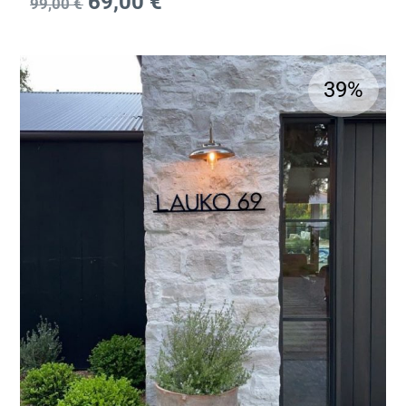
69,00
€
99,00
€
39%