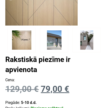
Rakstiskā piezīme ir
apvienota
Cena:
129,00
€
79,00
€
Piegāde:
5-10 d.d.