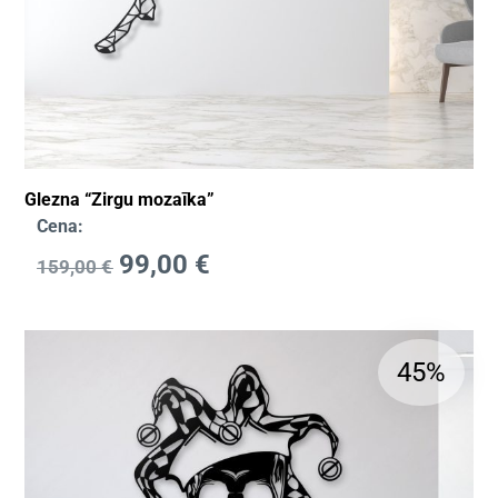
Glezna “Zirgu mozaīka”
Cena:
99,00
€
159,00
€
45%