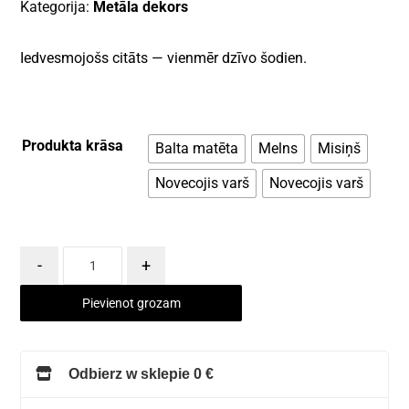
Kategorija:
Metāla dekors
Iedvesmojošs citāts — vienmēr dzīvo šodien.
Produkta krāsa
Balta matēta
Melns
Misiņš
Novecojis varš
Novecojis varš
-
+
Pievienot grozam
Odbierz w sklepie 0 €