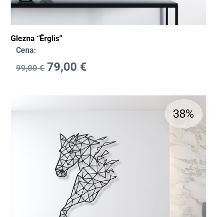
Glezna “Ērglis”
Cena:
79,00
€
99,00
€
38%