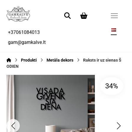
+37061084013
gam@gamkalve.lt
Produkti
Metāla dekors
Raksts ir uz sienas Š
ODIEN
34%