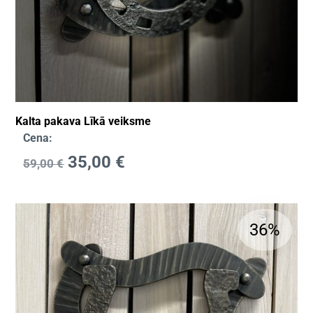
Kalta pakava Līkā veiksme
Cena:
35,00
€
59,00
€
36%