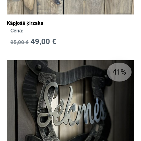
Kāpjošā ķirzaka
Cena:
49,00
€
95,00
€
41%