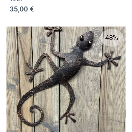
35,00
€
48%