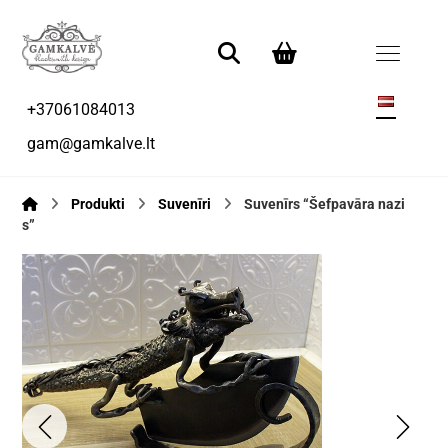
+37061084013
gam@gamkalve.lt
Produkti
Suvenīri
Suvenīrs “Šefpavāra nazi
s”