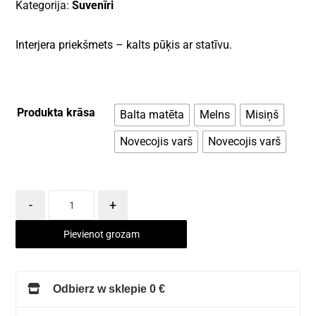
Kategorija:
Suvenīri
Interjera priekšmets – kalts pūķis ar statīvu.
Produkta krāsa
Balta matēta
Melns
Misiņš
Novecojis varš
Novecojis varš
-
+
Pievienot grozam
Odbierz w sklepie 0 €