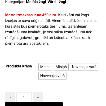
Kategorijas:
Metāla žogi
,
Vārti - žogi
Metro izmaksas ir no 450 eiro.
Kalti vārti vai žogs
izceļas ar savu oriģinalitāti. Vienmēr palīdzēsim izlemt,
kurš stils būs piemērotāks tieši jums. Garantējam
izstrādājuma kvalitāti, jo visi mūsu izstrādājumi tiek
rūpīgi sagatavoti, gruntēti un krāsoti ar krāsu, kas ir
piemērota āra apstākļiem.
Produkta krāsa
Melns
Misiņš
Novecojis varš
Novecojis varš
-
+