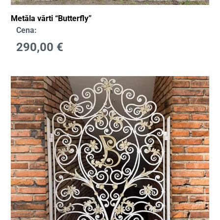
Metāla vārti “Butterfly”
Cena:
290,00
€