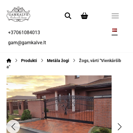
+37061084013
gam@gamkalve.lt
Produkti
Metāla žogi
Žogs, vārti "Vienkāršīb
a"