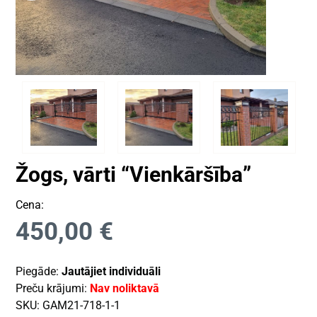
Žogs, vārti “Vienkāršība”
Cena:
450,00
€
Piegāde:
Jautājiet individuāli
Preču krājumi:
Nav noliktavā
SKU:
GAM21-718-1-1