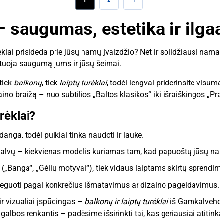
i – saugumas, estetika ir i
ėklai prisideda prie jūsų namų įvaizdžio? Net ir solidžiausi namai
ntuoja saugumą jums ir jūsų šeimai.
tiek
balkonų
, tiek
laiptų turėklai
, todėl lengvai priderinsite visumą
ino braižą – nuo subtilios „Baltos klasikos“ iki išraiškingos „Pr
rėklai?
anga, todėl puikiai tinka naudoti ir lauke.
lo spalvų – kiekvienas modelis kuriamas tam, kad papuoštų jūsų n
(„Banga“, „Gėlių motyvai“), tiek vidaus laiptams skirtų sprendi
guoti pagal konkrečius išmatavimus ar dizaino pageidavimus.
 ir vizualiai įspūdingas –
balkonų ir laiptų turėklai
iš Gamkalvehom
agalbos renkantis – padėsime išsirinkti tai, kas geriausiai atitink