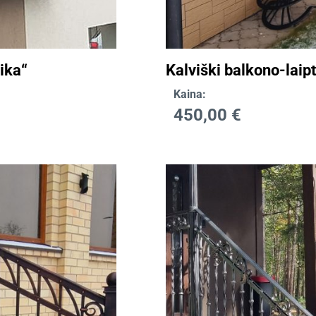
ika“
Kalviški balkono-laip
Kaina:
450,00
€