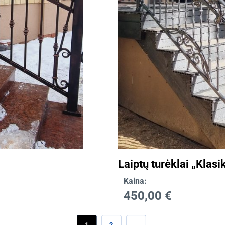
Laiptų turėklai „Klasik
Kaina:
450,00
€
1
2
→