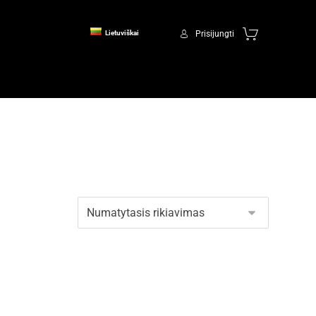
Prisijungti
Lietuviškai