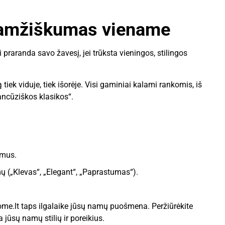
lgaamžiškumas viename
 praranda savo žavesį, jei trūksta vieningos, stilingos
 tiek viduje, tiek išorėje. Visi gaminiai kalami rankomis, iš
ancūziškos klasikos“.
amus.
mų („Klevas“, „Elegant“, „Paprastumas“).
e.lt taps ilgalaike jūsų namų puošmena. Peržiūrėkite
a jūsų namų stilių ir poreikius.