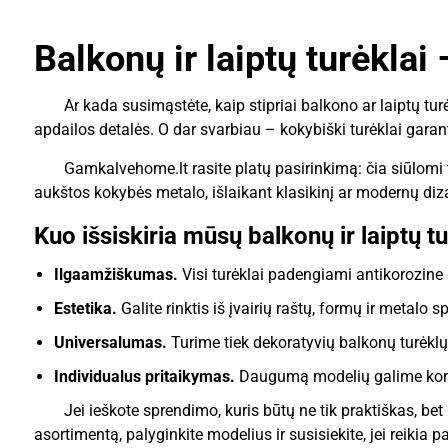
Balkonų ir laiptų turėkla
Ar kada susimąstėte, kaip stipriai balkono ar laiptų tur
apdailos detalės. O dar svarbiau – kokybiški turėklai gara
Gamkalvehome.lt rasite platų pasirinkimą: čia siūlomi 
aukštos kokybės metalo, išlaikant klasikinį ar modernų diza
Kuo išsiskiria mūsų balkonų ir laiptų tu
Ilgaamžiškumas.
Visi turėklai padengiami antikorozine d
Estetika.
Galite rinktis iš įvairių raštų, formų ir meta
Universalumas.
Turime tiek dekoratyvių balkonų turėklų 
Individualus pritaikymas.
Daugumą modelių galime kore
Jei ieškote sprendimo, kuris būtų ne tik praktiškas, bet
asortimentą, palyginkite modelius ir susisiekite, jei reikia p