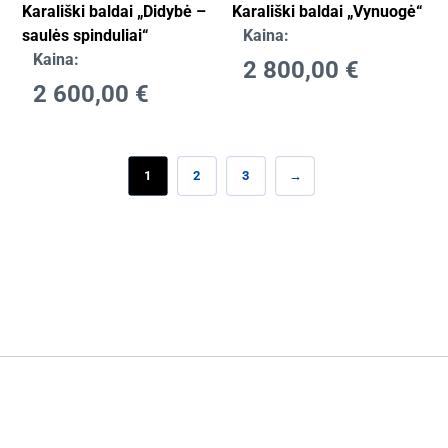
Karališki baldai „Didybė –
Karališki baldai „Vynuogė“
saulės spinduliai“
Kaina:
Kaina:
2 800,00
€
2 600,00
€
1
2
3
→