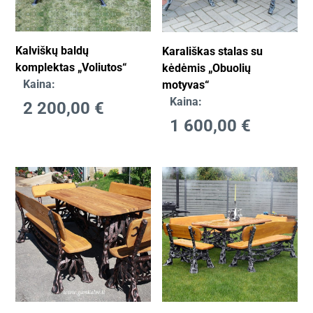
Kalviškų baldų
Karališkas stalas su
komplektas „Voliutos“
kėdėmis „Obuolių
Kaina:
motyvas“
Kaina:
2 200,00
€
1 600,00
€