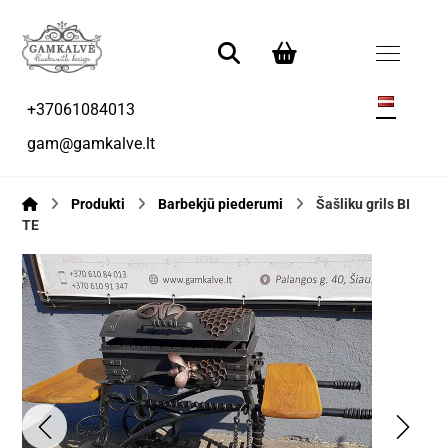
+37061084013
gam@gamkalve.lt
Produkti
Barbekjū piederumi
Šašliku grils BI
TE