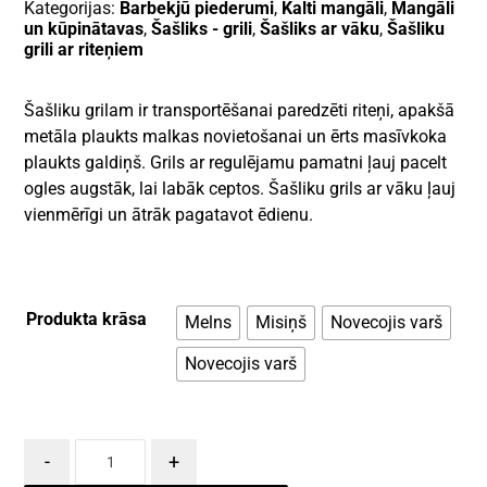
Kategorijas:
Barbekjū piederumi
,
Kalti mangāli
,
Mangāli
un kūpinātavas
,
Šašliks - grili
,
Šašliks ar vāku
,
Šašliku
grili ar riteņiem
Šašliku grilam ir transportēšanai paredzēti riteņi, apakšā
metāla plaukts malkas novietošanai un ērts masīvkoka
plaukts galdiņš. Grils ar regulējamu pamatni ļauj pacelt
ogles augstāk, lai labāk ceptos. Šašliku grils ar vāku ļauj
vienmērīgi un ātrāk pagatavot ēdienu.
Produkta krāsa
Melns
Misiņš
Novecojis varš
Novecojis varš
-
+