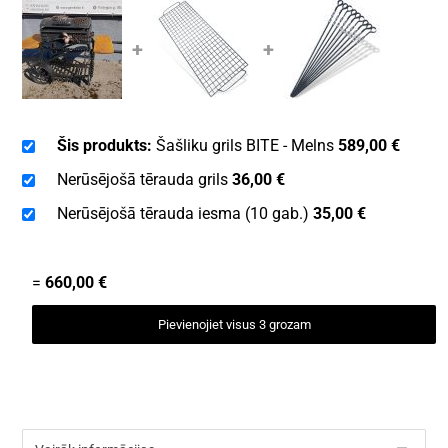
+
+
Šis produkts:
Šašliku grils BITE - Melns
589,00
€
Nerūsējošā tērauda grils
36,00
€
Nerūsējošā tērauda iesma (10 gab.)
35,00
€
=
660,00
€
Pievienojiet visus 3 grozam