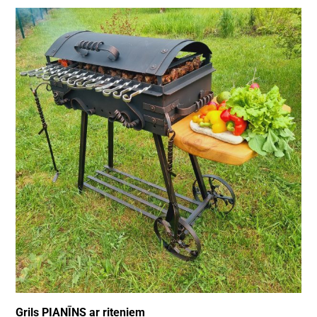
Grils PIANĪNS ar riteņiem