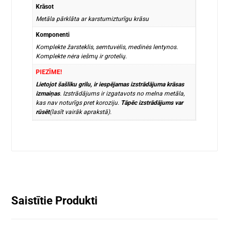
Krāsot
Metāla pārklāta ar karstumizturīgu krāsu
Komponenti
Komplekte žarsteklis, semtuvėlis, medinės lentynos.
Komplekte nėra iešmų ir grotelių.
PIEZĪME!
Lietojot šašliku grilu, ir iespējamas izstrādājuma krāsas
izmaiņas
. Izstrādājums ir izgatavots no melna metāla,
kas nav noturīgs pret koroziju.
Tāpēc izstrādājums var
rūsēt
(lasīt vairāk aprakstā).
Saistītie Produkti