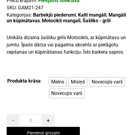
Preču krājumi:
Pieejams noliktavā
SKU:
GAM21-247
Kategorijas:
Barbekjū piederumi
,
Kalti mangāli
,
Mangāli
un kūpinātavas
,
Motocikli mangali
,
Šašliks - grili
Unikāla dizaina šašliku grils Motocikls, ar kūpinātavu un
jumtu. Īpašs dārza vai pagalma akcents ar pielāgotu
cepšanas un kūpināšanas funkciju. Īsts baikera sapnis.
Produkta krāsa
Melns
Misiņš
Novecojis varš
Novecojis varš
-
+
Pievienot grozam