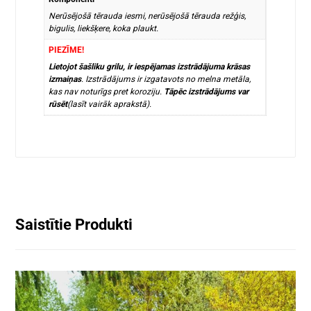
Nerūsējošā tērauda iesmi, nerūsējošā tērauda režģis,
bigulis, liekšķere, koka plaukt.
PIEZĪME!
Lietojot šašliku grilu, ir iespējamas izstrādājuma krāsas
izmaiņas
. Izstrādājums ir izgatavots no melna metāla,
kas nav noturīgs pret koroziju.
Tāpēc izstrādājums var
rūsēt
(lasīt vairāk aprakstā).
Saistītie Produkti