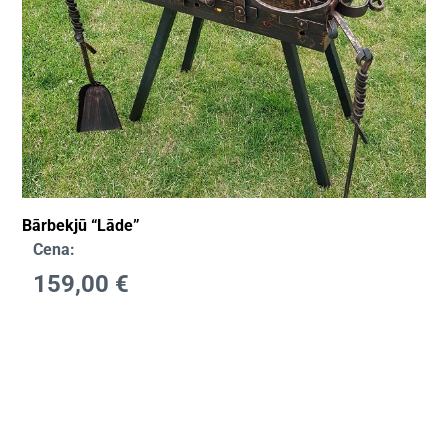
Bārbekjū “Lāde”
Cena:
159,00
€