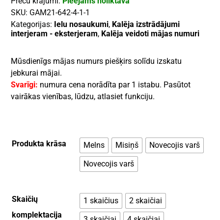
Preču krājumi:
Pieejams noliktavā
SKU:
GAM21-642-4-1-1
Kategorijas:
Ielu nosaukumi
,
Kalēja izstrādājumi
interjeram - eksterjeram
,
Kalēja veidoti mājas numuri
Mūsdienīgs mājas numurs piešķirs solīdu izskatu
jebkurai mājai.
Svarīgi:
numura cena norādīta par 1 istabu. Pasūtot
vairākas vienības, lūdzu, atlasiet funkciju.
Produkta krāsa
Melns
Misiņš
Novecojis varš
Novecojis varš
Skaičių
1 skaičius
2 skaičiai
komplektacija
3 skaičiai
4 skaičiai