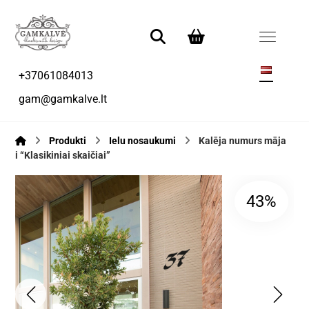
+37061084013
gam@gamkalve.lt
Produkti
Ielu nosaukumi
Kalēja numurs māja
i “Klasikiniai skaičiai”
43%