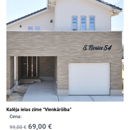
Kalēja ielas zīme “Vienkāršība”
Cena:
69,00
€
99,00
€