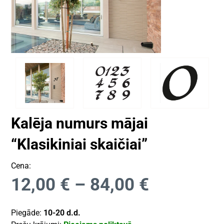
Kalēja numurs mājai
“Klasikiniai skaičiai”
Cena:
12,00
€
–
84,00
€
Piegāde:
10-20 d.d.