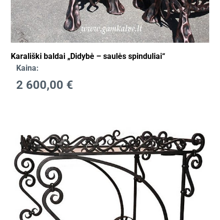
Karališki baldai „Didybė – saulės spinduliai“
Kaina:
2 600,00
€