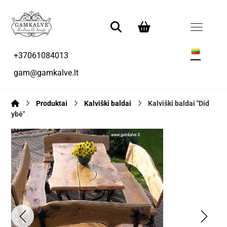
+37061084013
gam@gamkalve.lt
Produktai
Kalviški baldai
Kalviški baldai "Did
ybė"