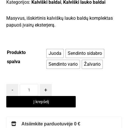
Kategorijos:
Kalviški baldai
,
Kalviški lauko baldai
Masyvus, išskirtinis kalviškų lauko baldų komplektas
papuoš įvairų eksterjerą.
Produkto
Juoda
Sendinto sidabro
spalva
Sendinto vario
Žalvario
-
+
Į krepšelį
Atsiimkite parduotuvėje 0 €