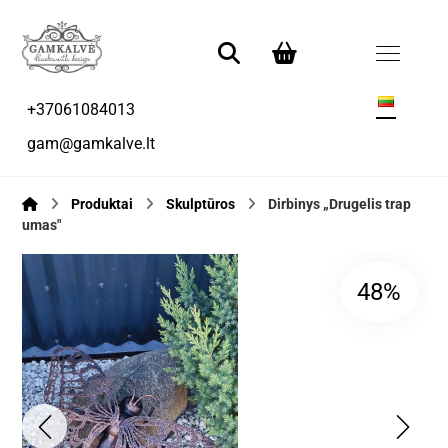
+37061084013
gam@gamkalve.lt
Produktai
Skulptūros
Dirbinys „Drugelis trap
umas"
48%