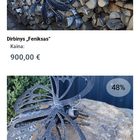
Dirbinys „Feniksas”
Kaina:
900,00
€
48%