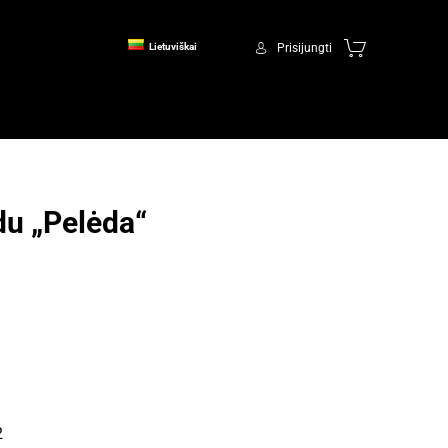
Prisijungti
Lietuviškai
du „Pelėda“
2