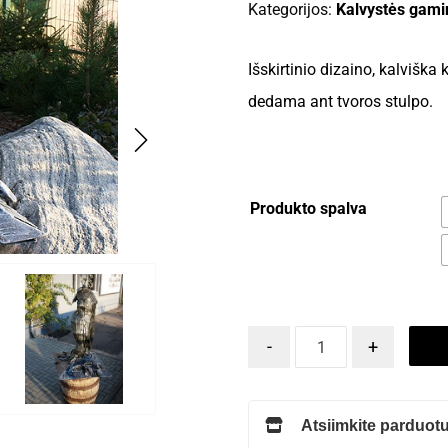
Kategorijos:
Kalvystės gamini
Išskirtinio dizaino, kalvišk
dedama ant tvoros stulpo.
Produkto spalva
-
+
Atsiimkite parduotu