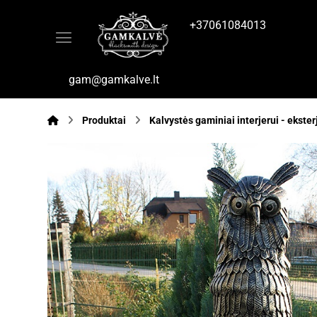
+37061084013
gam@gamkalve.lt
Produktai
Kalvystės gaminiai interjerui - ekster