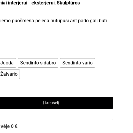
ai interjerui - eksterjerui
,
Skulptūros
a kiemo puošmena pelėda nutūpusi ant pado gali būti
Juoda
Sendinto sidabro
Sendinto vario
Žalvario
Į krepšelį
vėje 0 €