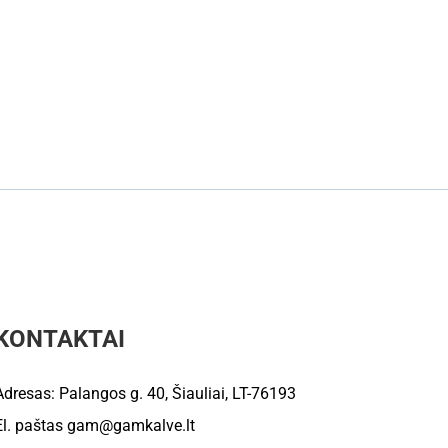
KONTAKTAI
Adresas: Palangos g. 40, Šiauliai, LT-76193
El. paštas
gam@gamkalve.lt