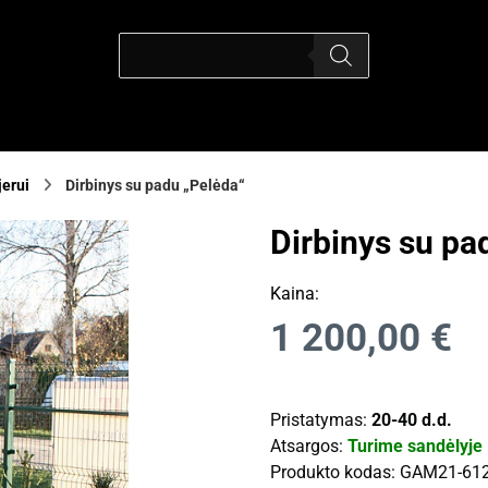
jerui
Dirbinys su padu „Pelėda“
Dirbinys su pa
Kaina:
1 200,00
€
Pristatymas:
20-40 d.d.
Atsargos:
Turime sandėlyje
Produkto kodas:
GAM21-61