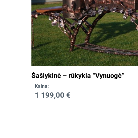
Šašlykinė – rūkykla “Vynuogė”
Kaina:
1 199,00
€