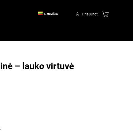
Prisijungti
Lietuviškai
inė – lauko virtuvė
4