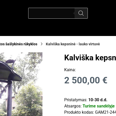
os šašlykinės rūkyklos
Kalviška kepsninė - lauko virtuvė
Kalviška kepsn
Kaina:
2 500,00
€
Pristatymas:
10-30 d.d.
Atsargos:
Turime sandėlyje
Produkto kodas:
GAM21-24