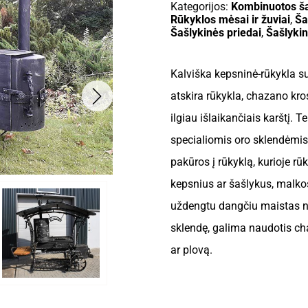
Kategorijos:
Kombinuotos ša
Rūkyklos mėsai ir žuviai
,
Ša
Šašlykinės priedai
,
Šašlyki
Kalviška kepsninė-rūkykla su
atskira rūkykla, chazano kro
ilgiau išlaikančiais karštį.
specialiomis oro sklendėmis.
pakūros į rūkyklą, kurioje r
kepsnius ar šašlykus, malk
uždengtu dangčiu maistas ne
sklendę, galima naudotis chaz
ar plovą.