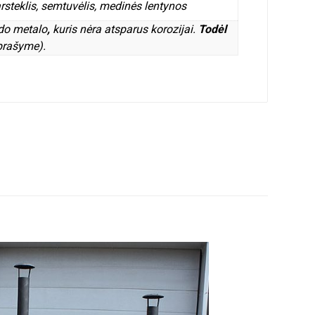
arsteklis, semtuvėlis, medinės lentynos
do metalo
,
kuris nėra atsparus korozijai.
Todėl
prašyme).