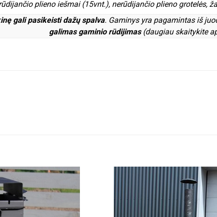
dijančio plieno iešmai (15vnt.), nerūdijančio plieno grotelės, ž
inę gali pasikeisti dažų spalva
. Gaminys yra pagamintas iš juo
galimas gaminio rūdijimas
(daugiau skaitykite a