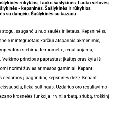
šlykinės rūkyklos
,
Lauko šašlykinės
,
Lauko virtuvės
,
šlykinės - kepsninės
,
Šašlykinės ir rūkyklos
,
nės su dangčiu
,
Šašlykinės su kazanu
 stogu, saugančiu nuo saulės ir lietaus. Kepsninė su
snele ir integruotais karčiui atspariais akmenimis,
 Temperatūra stebima termometre, reguliuojama,
 Veikimo principas paprastas: įkaitęs oras kyla iš
ūkomi norimi žuvies ar mėsos gaminiai. Kepant
os dedamos į pagrindinę kepsninės dėžę. Kepant
išsausėja, lieka sultingas. Uždarius oro reguliavimo
ano krosnelės funkcija ir virti arbatą, sriubą, troškinį