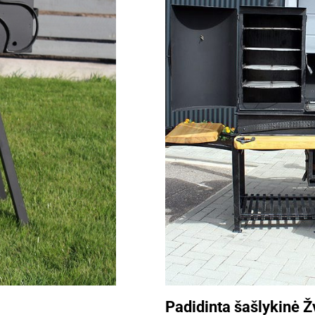
Padidinta šašlykinė Ž