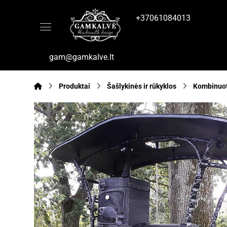
+37061084013
gam@gamkalve.lt
Produktai
Šašlykinės ir rūkyklos
Kombinuot