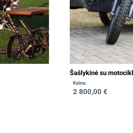
Šašlykinė su motocik
Kaina:
2 800,00
€