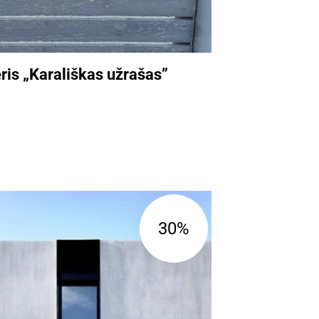
is „Karališkas užrašas”
30%