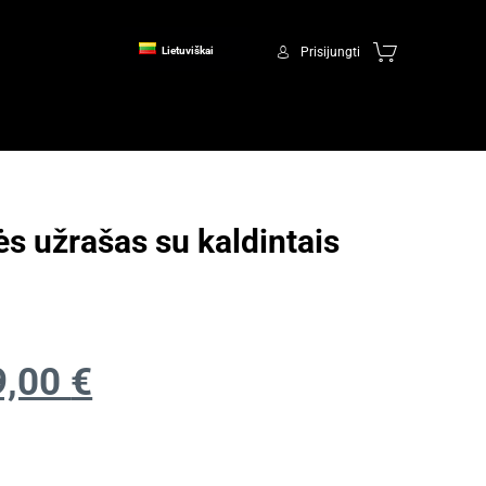
Prisijungti
Lietuviškai
ės užrašas su kaldintais
9,00
€