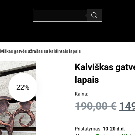
lviškas gatvės užrašas su kaldintais lapais
Kalviškas gatv
lapais
22%
Kaina:
190,00
€
14
Pristatymas:
10-20 d.d.