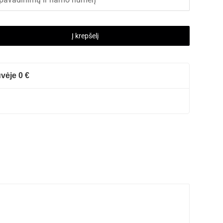
Į krepšelį
vėje 0 €