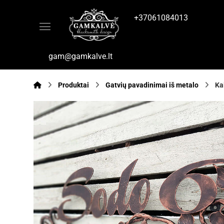
+37061084013
gam@gamkalve.lt
Produktai
Gatvių pavadinimai iš metalo
Ka