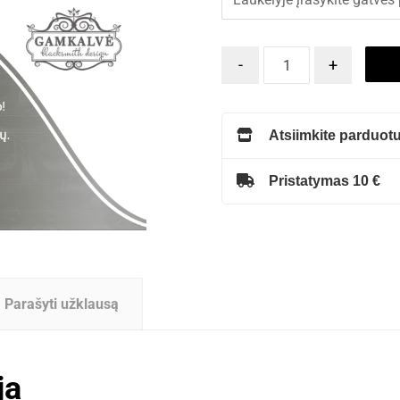
-
+
Atsiimkite parduotu
Pristatymas 10 €
Parašyti užklausą
ja