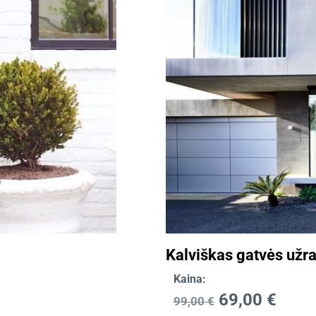
Kalviškas gatvės užr
Kaina:
69,00
€
99,00
€