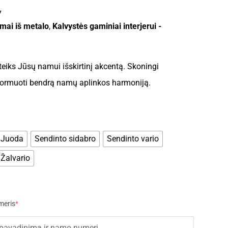
7
mai iš metalo
,
Kalvystės gaminiai interjerui -
eiks Jūsų namui išskirtinį akcentą. Skoningi
 formuoti bendrą namų aplinkos harmoniją.
Juoda
Sendinto sidabro
Sendinto vario
Žalvario
meris
*