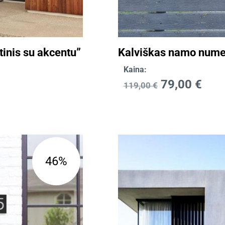
inis su akcentu”
Kalviškas namo numer
Kaina:
79,00
€
119,00
€
46%