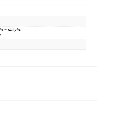
ta – dažyta.
i