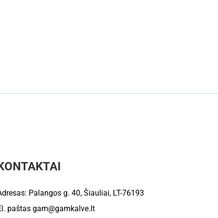
KONTAKTAI
Adresas: Palangos g. 40, Šiauliai, LT-76193
El. paštas
gam@gamkalve.lt