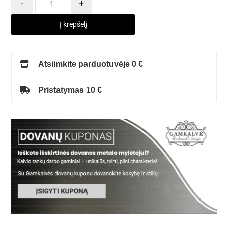
-
+
Į krepšelį
Atsiimkite parduotuvėje 0 €
Pristatymas 10 €