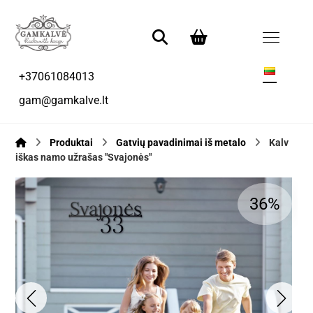
+37061084013
gam@gamkalve.lt
Produktai
Gatvių pavadinimai iš metalo
Kalv
iškas namo užrašas "Svajonės"
36%