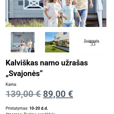
Kalviškas namo užrašas
„Svajonės”
Kaina:
139,00
€
89,00
€
Pristatymas:
10-20 d.d.