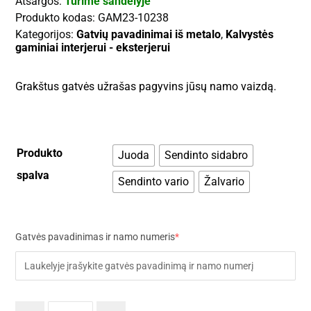
Atsargos:
Turime sandėlyje
Produkto kodas:
GAM23-10238
Kategorijos:
Gatvių pavadinimai iš metalo
,
Kalvystės
gaminiai interjerui - eksterjerui
Grakštus gatvės užrašas pagyvins jūsų namo vaizdą.
Produkto
Juoda
Sendinto sidabro
spalva
Sendinto vario
Žalvario
Gatvės pavadinimas ir namo numeris
*