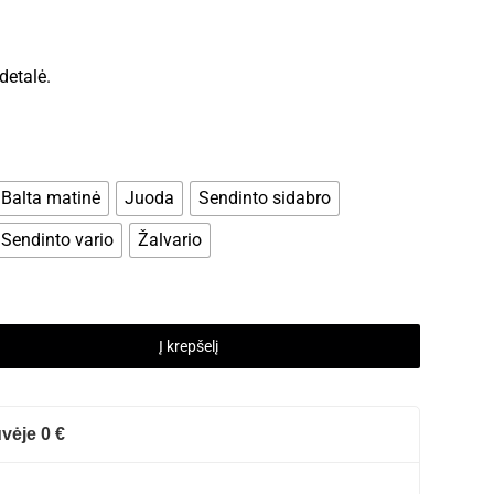
detalė.
Balta matinė
Juoda
Sendinto sidabro
Sendinto vario
Žalvario
Į krepšelį
vėje 0 €