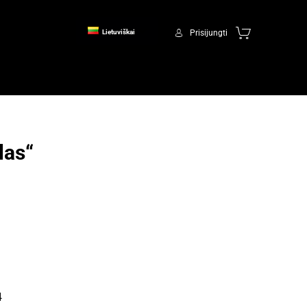
Prisijungti
Lietuviškai
las“
4