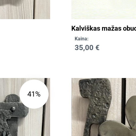
Kalviškas mažas obu
Kaina:
35,00
€
41%