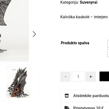
Kategorija:
Suvenyrai
Kalviška kaukolė – interjero 
Produkto spalva
-
+
Atsiimkite parduotu
Pristatymas 10 €