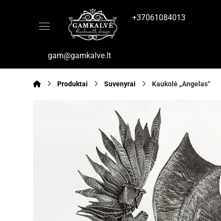
+37061084013
gam@gamkalve.lt
Produktai
Suvenyrai
Kaukolė „Angelas“