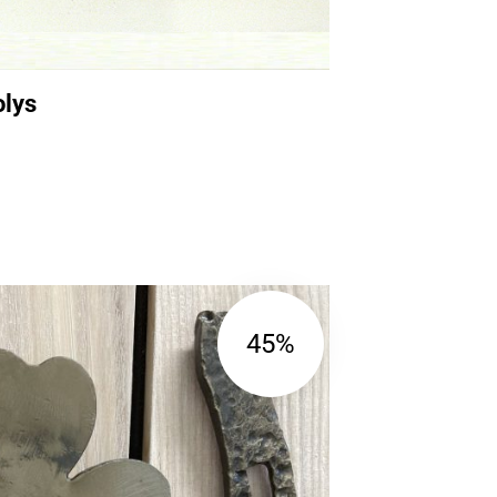
olys
45%