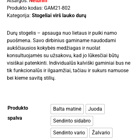
Atsargos:
Neturim
Produkto kodas:
GAM21-802
Kategorija:
Stogeliai virš lauko durų
Durų stogelis – apsauga nuo lietaus ir puiki namo
puošmena. Savo dirbinius gaminame naudodami
aukščiausios kokybės medžiagas ir nuolat
konsultuojamės su užsakovu, kad jo lūkesčiai būtų
visiškai patenkinti. Individualūs kalviški gaminiai bus ne
tik funkcionalūs ir ilgaamžiai, tačiau ir sukurs namuose
bei kieme savitą stilių.
Produkto
Balta matinė
Juoda
spalva
Sendinto sidabro
Sendinto vario
Žalvario