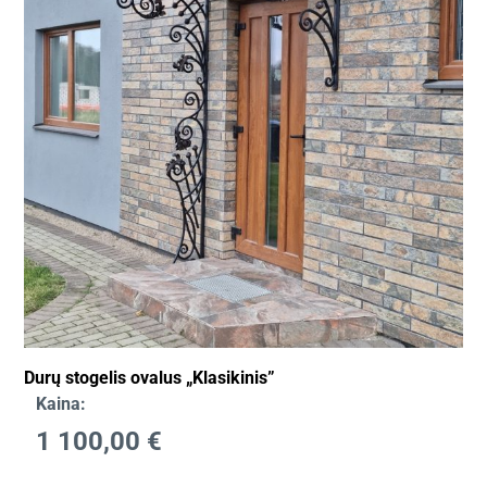
Durų stogelis ovalus „Klasikinis”
Kaina:
1 100,00
€