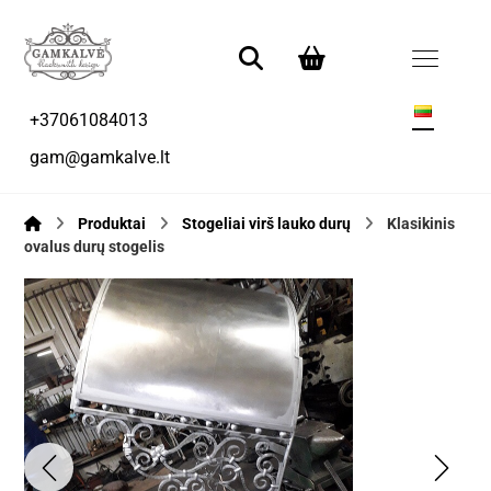
+37061084013
gam@gamkalve.lt
Produktai
Stogeliai virš lauko durų
Klasikinis
ovalus durų stogelis