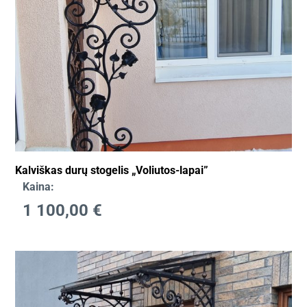
Kalviškas durų stogelis „Voliutos-lapai”
Kaina:
1 100,00
€