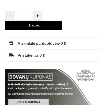
-
+
Į krepšelį
Atsiimkite parduotuvėje 0 €
Pristatymas 0 €