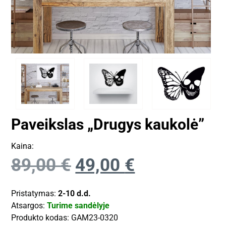
Paveikslas „Drugys kaukolė”
Kaina:
89,00
€
49,00
€
Pristatymas:
2-10 d.d.
Atsargos:
Turime sandėlyje
Produkto kodas:
GAM23-0320