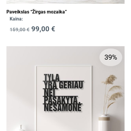
Paveikslas “Žirgas mozaika”
Kaina:
99,00
€
159,00
€
39%