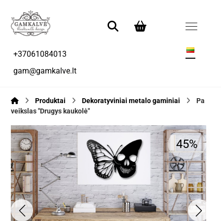
+37061084013
gam@gamkalve.lt
Produktai
Dekoratyviniai metalo gaminiai
Pa
veikslas "Drugys kaukolė"
45%