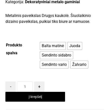
Kategorija:
Dekoratyviniai metalo gaminiai
Metalinis paveikslas Drugys kaukolė. Šiuolaikinio
dizaino paveikslas, puikiai tiks biure ar namuose.
Produkto
Balta matinė
Juoda
spalva
Sendinto sidabro
Sendinto vario
Žalvario
-
+
Į krepšelį