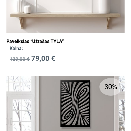
Paveikslas “Užrašas TYLA”
Kaina:
79,00
€
129,00
€
30%