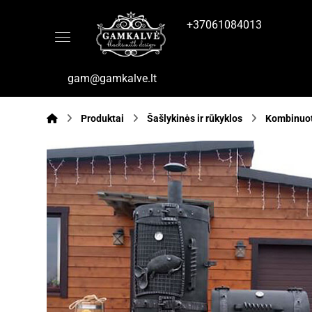
+37061084013
gam@gamkalve.lt
Produktai
Šašlykinės ir rūkyklos
Kombinuot