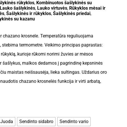
lykinės rūkyklos
,
Kombinuotos šašlykinės su
Lauko šašlykinės
,
Lauko virtuvės
,
Rūkyklos mėsai ir
nės
,
Šašlykinės ir rūkyklos
,
Šašlykinės priedai
,
ykinės su kazanu
 ir chazano krosnele. Temperatūra reguliuojama
, stebima termometre. Veikimo principas paprastas:
į rūkyklą, kurioje rūkomi norimi žuvies ar mėsos
r šašlykus, malkos dedamos į pagrindinę kepsninės
iu maistas neišsausėja, lieka sultingas. Uždarius oro
naudotis chazano krosnelės funkcija ir virti arbatą,
Juoda
Sendinto sidabro
Sendinto vario