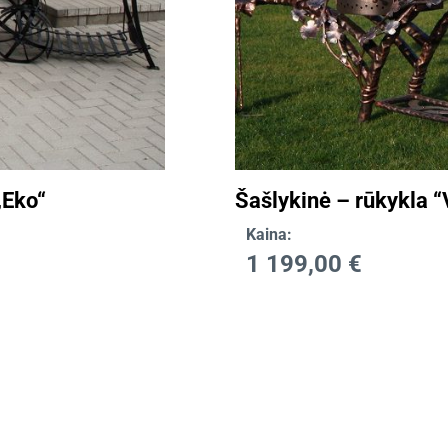
„Eko“
Šašlykinė – rūkykla 
Kaina:
1 199,00
€