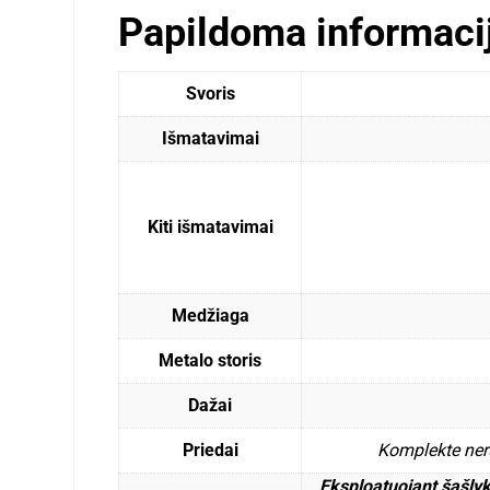
Papildoma informaci
Svoris
Išmatavimai
Kiti išmatavimai
Medžiaga
Metalo storis
Dažai
Priedai
Komplekte nerū
Eksploatuojant šašlyk