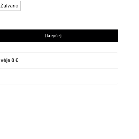
Žalvario
Į krepšelį
vėje 0 €