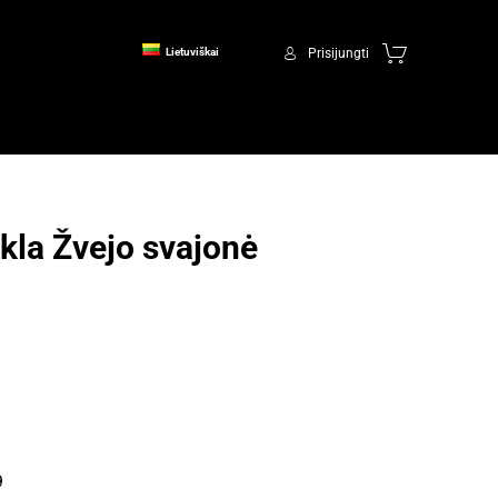
Prisijungti
Lietuviškai
kla Žvejo svajonė
9