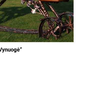
“Vynuogė”