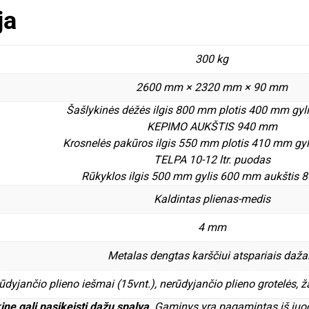
ja
300 kg
2600 mm × 2320 mm × 90 mm
Šašlykinės dėžės ilgis 800 mm plotis 400 mm gy
KEPIMO AUKŠTIS 940 mm
Krosnelės pakūros ilgis 550 mm plotis 410 mm gy
TELPA 10-12 ltr. puodas
Rūkyklos ilgis 500 mm gylis 600 mm aukštis
Kaldintas plienas-medis
4 mm
Metalas dengtas karščiui atspariais daža
dyjančio plieno iešmai (15vnt.), nerūdyjančio plieno grotelės, ž
inę gali pasikeisti dažų spalva
. Gaminys yra pagamintas iš juo