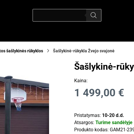
os šašlykinės rūkyklos
Šašlykinė-rūkykla Žvejo svajonė
Šašlykinė-rūky
Kaina:
1 499,00
€
Pristatymas:
10-20 d.d.
Atsargos:
Turime sandėlyje
Produkto kodas:
GAM21-23