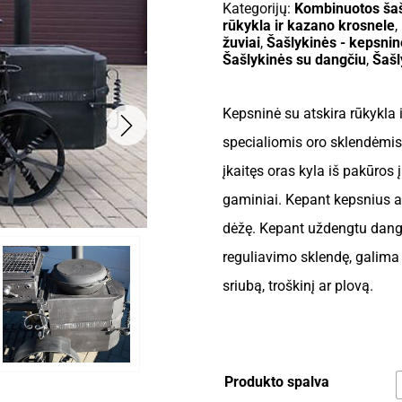
Kategorijų:
Kombinuotos šaš
rūkykla ir kazano krosnele
,
žuviai
,
Šašlykinės - kepsni
Šašlykinės su dangčiu
,
Šašl
Kepsninė su atskira rūkykla
specialiomis oro sklendėmis
įkaitęs oras kyla iš pakūros 
gaminiai. Kepant kepsnius a
dėžę. Kepant uždengtu dangč
reguliavimo sklendę, galima 
sriubą, troškinį ar plovą.
Produkto spalva