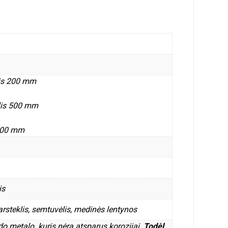
lis 200 mm
lis 500 mm
 800 mm
is
arsteklis, semtuvėlis, medinės lentynos
do metalo
,
kuris nėra atsparus korozijai.
Todėl