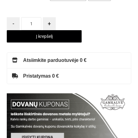
-
+
Į krepšelį
Atsiimkite parduotuvėje 0 €
Pristatymas 0 €