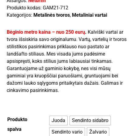
Atsargos:
Neturim
Produkto kodas:
GAM21-712
Kategorijos:
Metalinės tvoros
,
Metaliniai vartai
Bėginio metro kaina – nuo 250 eurų
.
Kalviški vartai ar
tvora išsiskiria savo originalumu. Vartų, vartelių ir tvoros
stilistikos pasirinkimas priklauso nuo pastato ar
landšafto stiliaus. Mes visada jums padėsime
apsispręsti, koks stilius jums labiausiai tinkamas.
Garantuojame už gaminio kokybę, nes visi mūsų
gaminiai yra kruopščiai paruošiami, gruntuojami bei
dažomi lauko sąlygoms pritaikytais dažais. Galimas ir
cinkavimo pasirinkimas.
Produkto
Juoda
Sendinto sidabro
spalva
Sendinto vario
Žalvario