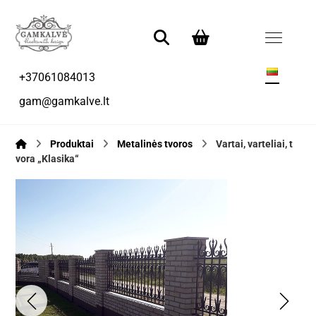
+37061084013
gam@gamkalve.lt
Produktai
Metalinės tvoros
Vartai, varteliai, t
vora „Klasika“