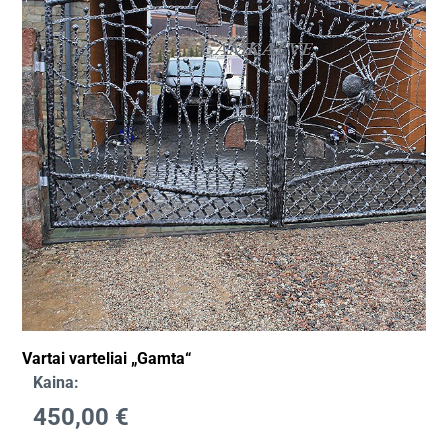
Vartai varteliai „Gamta“
Kaina:
450,00
€