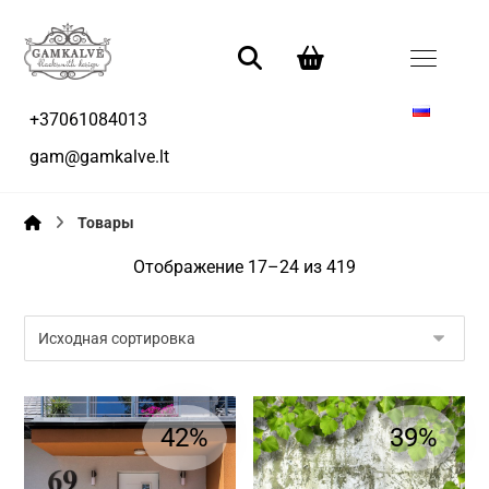
+37061084013
gam@gamkalve.lt
Товары
Отображение 17–24 из 419
42%
39%