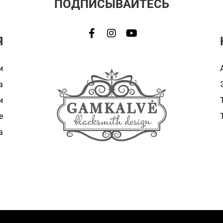
ПОДПИСЫВАЙТЕСЬ
Я
и
а
и
e
а