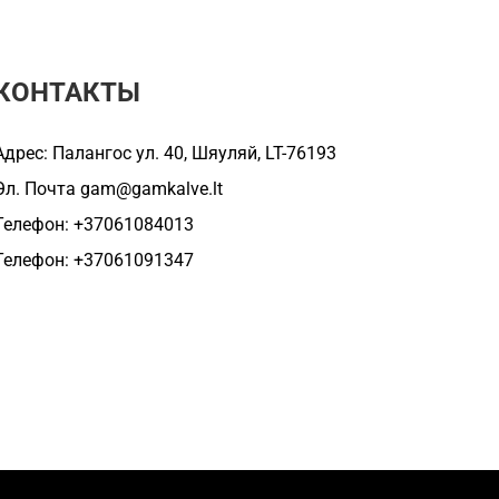
КОНТАКТЫ
Адрес: Палангос ул. 40, Шяуляй, LT-76193
Эл. Почта
gam@gamkalve.lt
Телефон: +37061084013
Телефон: +37061091347