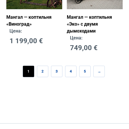
Мангал — коптильня
Мангал — коптильня
«Виногрaд»
«Эко» с двумя
Цена:
дымоходами
Цена:
1 199,00
€
749,00
€
1
2
3
4
5
→