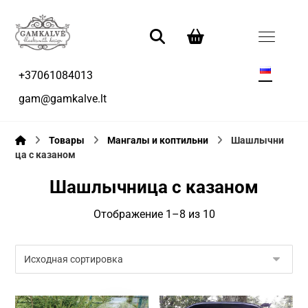
+37061084013
gam@gamkalve.lt
Товары
Mангалы и коптильни
Шашлычни
ца с казаном
Шашлычница с казаном
Отображение 1–8 из 10