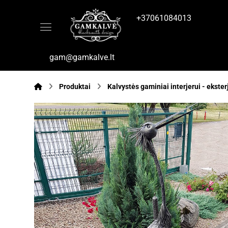
+37061084013
gam@gamkalve.lt
Produktai
Kalvystės gaminiai interjerui - ekster