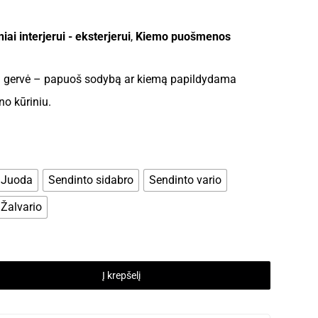
ai interjerui - eksterjerui
,
Kiemo puošmenos
 gervė – papuoš sodybą ar kiemą papildydama
no kūriniu.
Juoda
Sendinto sidabro
Sendinto vario
Žalvario
Į krepšelį