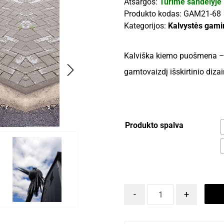
Atsargos:
Turime sandėlyje
Produkto kodas:
GAM21-68
Kategorijos:
Kalvystės gamini
Kalviška kiemo puošmena –
gamtovaizdį išskirtinio dizai
Produkto spalva
-
+