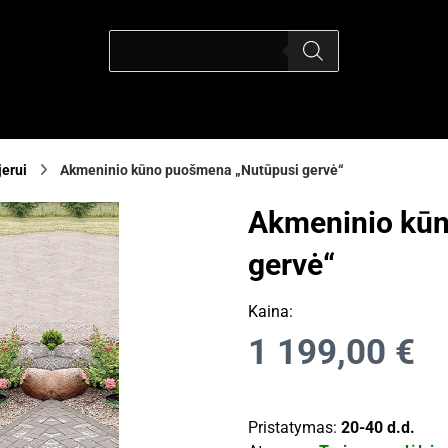
jerui
Akmeninio kūno puošmena „Nutūpusi gervė“
Akmeninio kū
gervė“
Kaina:
1 199,00
€
Pristatymas:
20-40 d.d.