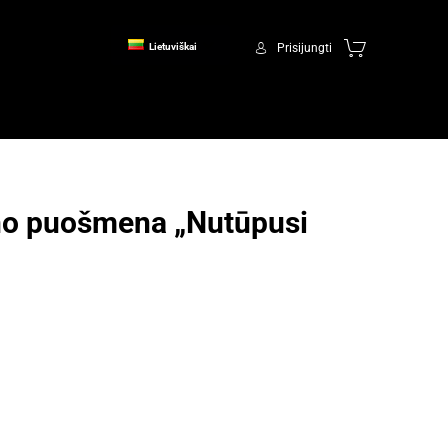
Prisijungti
Lietuviškai
no puošmena „Nutūpusi