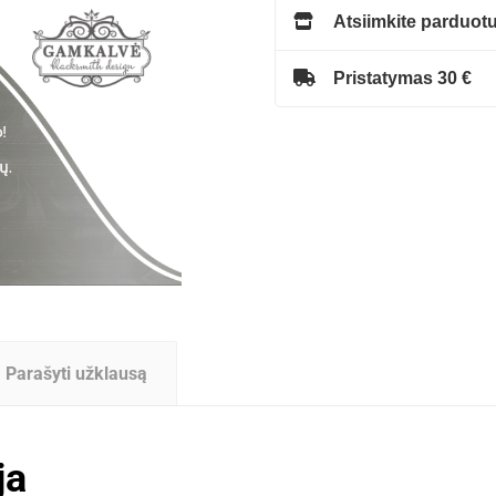
Atsiimkite parduotu
Pristatymas 30 €
Parašyti užklausą
ja