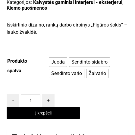
Kategorijos:
Kalvystės gaminiai interjerui - eksterjerui
,
Kiemo puošmenos
Išskirtinio dizaino, rankų darbo dirbinys „Figūros šokis“ –
lauko žvakidė.
Produkto
Juoda
Sendinto sidabro
spalva
Sendinto vario
Žalvario
-
+
Į krepšelį