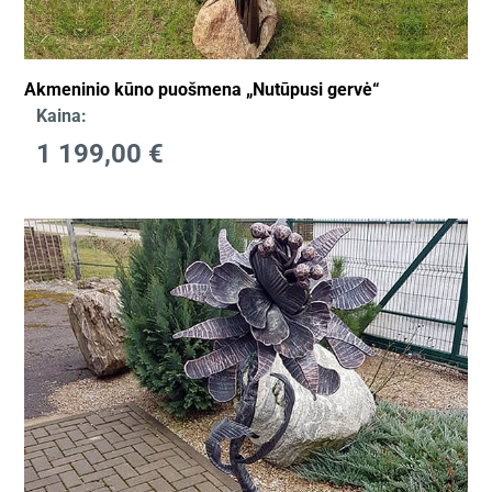
Akmeninio kūno puošmena „Nutūpusi gervė“
Kaina:
1 199,00
€