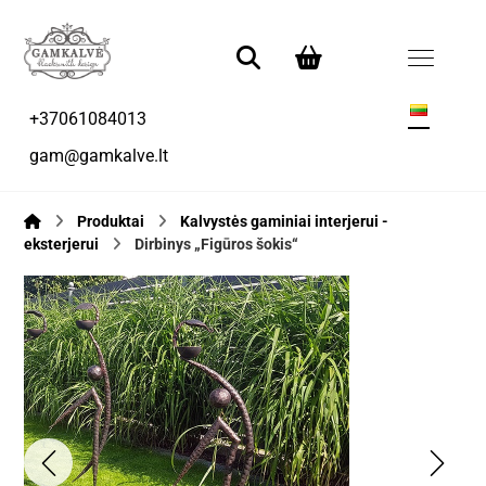
+37061084013
gam@gamkalve.lt
Produktai
Kalvystės gaminiai interjerui -
eksterjerui
Dirbinys „Figūros šokis“