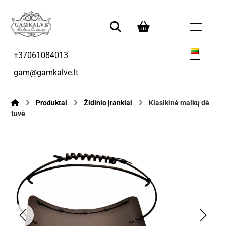
+37061084013
gam@gamkalve.lt
Produktai
Židinio įrankiai
Klasikinė malkų dė
tuvė