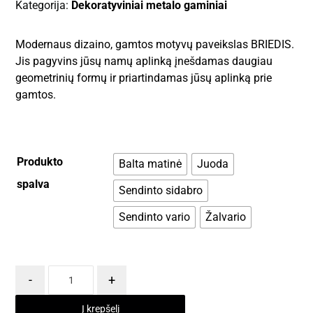
Kategorija:
Dekoratyviniai metalo gaminiai
Modernaus dizaino, gamtos motyvų paveikslas BRIEDIS.
Jis pagyvins jūsų namų aplinką įnešdamas daugiau
geometrinių formų ir priartindamas jūsų aplinką prie
gamtos.
Produkto
Balta matinė
Juoda
spalva
Sendinto sidabro
Sendinto vario
Žalvario
-
+
Į krepšelį