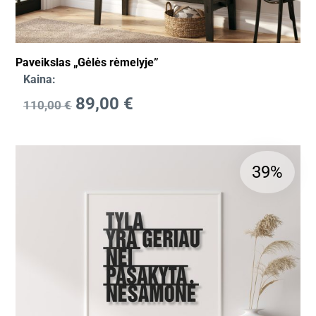
Paveikslas „Gėlės rėmelyje”
Kaina:
89,00
€
110,00
€
39%