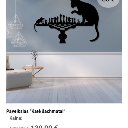
Paveikslas “Katė šachmatai”
Kaina: