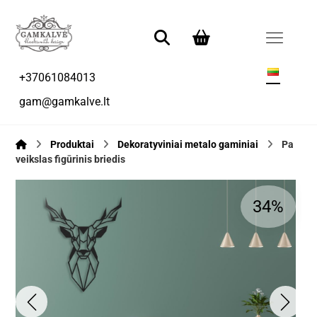
+37061084013
gam@gamkalve.lt
Produktai
Dekoratyviniai metalo gaminiai
Pa
veikslas figūrinis briedis
34%