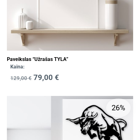
Paveikslas “Užrašas TYLA”
Kaina:
79,00
€
129,00
€
26%