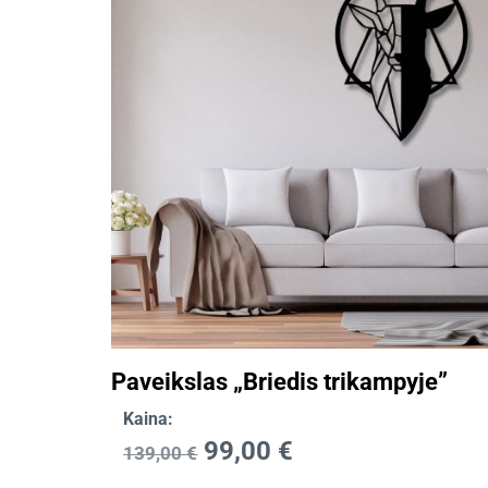
Paveikslas „Briedis trikampyje”
Kaina:
99,00
€
139,00
€