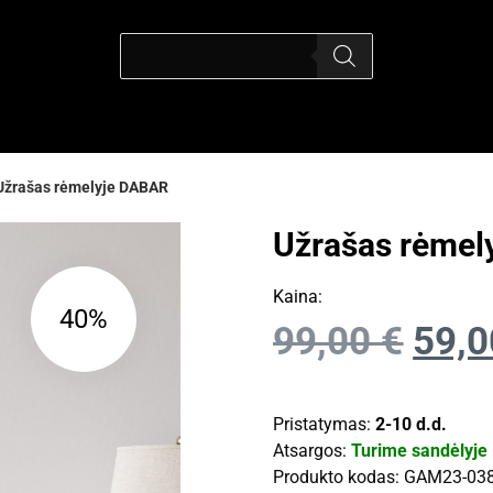
Užrašas rėmelyje DABAR
Užrašas rėmel
Kaina:
40%
99,00
€
59,
Pristatymas:
2-10 d.d.
Atsargos:
Turime sandėlyje
Produkto kodas:
GAM23-03