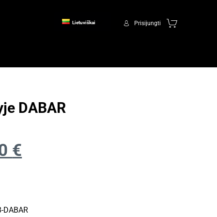
Prisijungti
Lietuviškai
yje DABAR
00
€
8-DABAR