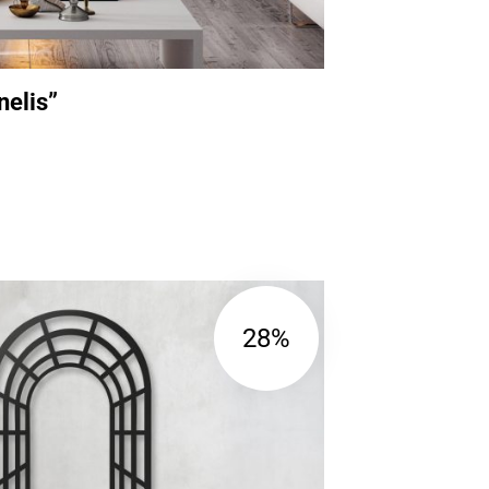
nelis”
28%