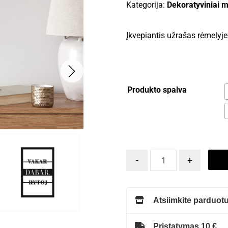
Kategorija:
Dekoratyviniai m
Įkvepiantis užrašas rėmelyje
Produkto spalva
-
+
Atsiimkite parduotu
Pristatymas 10 €