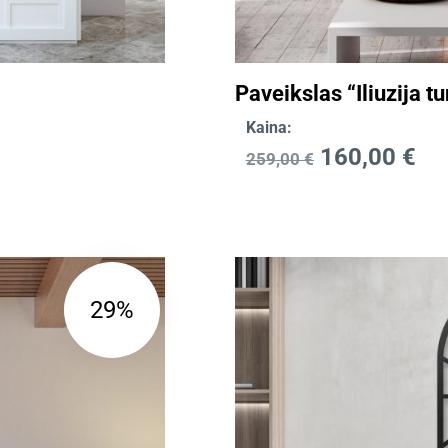
Paveikslas “Iliuzija tu
Kaina:
160,00
€
259,00
€
29%