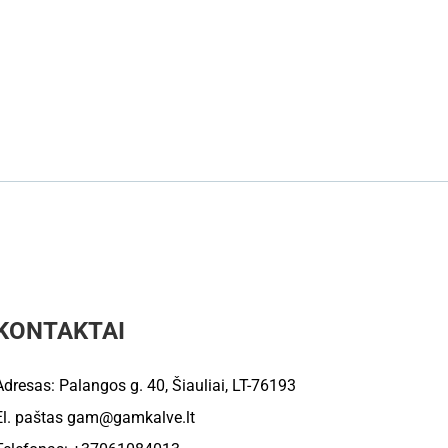
KONTAKTAI
Adresas: Palangos g. 40, Šiauliai, LT-76193
El. paštas
gam@gamkalve.lt