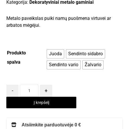
Kategorija:
Dekoratyviniai metalo gaminiai
Metalo paveikslas puiki namų puošmena virtuvei ar
arbatos mėgėjui.
Produkto
Juoda
Sendinto sidabro
spalva
Sendinto vario
Žalvario
-
+
Į krepšelį
Atsiimkite parduotuvėje 0 €