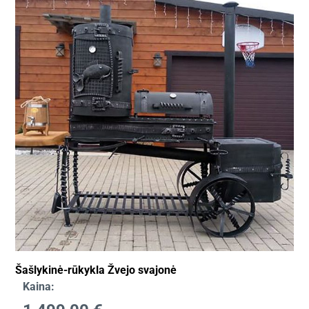
Šašlykinė-rūkykla Žvejo svajonė
Kaina: