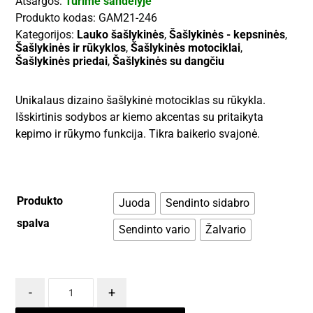
Atsargos:
Turime sandėlyje
Produkto kodas:
GAM21-246
Kategorijos:
Lauko šašlykinės
,
Šašlykinės - kepsninės
,
Šašlykinės ir rūkyklos
,
Šašlykinės motociklai
,
Šašlykinės priedai
,
Šašlykinės su dangčiu
Unikalaus dizaino šašlykinė motociklas su rūkykla.
Išskirtinis sodybos ar kiemo akcentas su pritaikyta
kepimo ir rūkymo funkcija. Tikra baikerio svajonė.
Produkto
Juoda
Sendinto sidabro
spalva
Sendinto vario
Žalvario
-
+