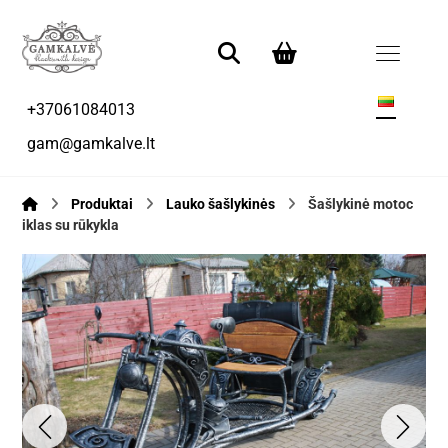
+37061084013
gam@gamkalve.lt
Produktai
Lauko šašlykinės
Šašlykinė motoc
iklas su rūkykla