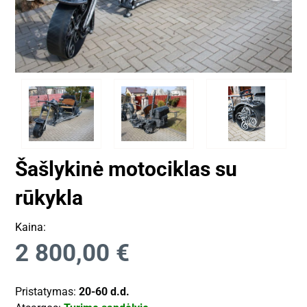
Šašlykinė motociklas su
rūkykla
Kaina:
2 800,00
€
Pristatymas:
20-60 d.d.