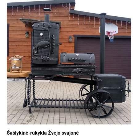
Šašlykinė-rūkykla Žvejo svajonė