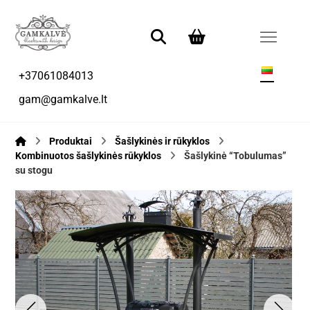
+37061084013
gam@gamkalve.lt
Produktai
Šašlykinės ir rūkyklos
Kombinuotos šašlykinės rūkyklos
Šašlykinė “Tobulumas”
su stogu