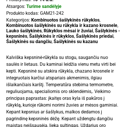
Atsargos:
Turime sandėlyje
Produkto kodas:
GAM21-242
Kategorijos:
Kombinuotos šašlykinės rūkyklos
,
Kombinuotos šašlykinės su rūkykla ir kazano krosnele
,
Lauko šašlykinės
,
Rūkyklos mėsai ir žuviai
,
Šašlykinės -
kepsninės
,
Šašlykinės ir rūkyklos
,
Šašlykinės priedai
,
Šašlykinės su dangčiu
,
Šašlykinės su kazanu
Kalviška kepsninė-rūkykla su stogu, saugančiu nuo
saulės ir lietaus. Du kaminai leidžia vienu metu virti bei
kepti. Kepsninė su atskira rūkykla, chazano krosnele ir
integruotais karčiui atspariais akmenimis, ilgiau
išlaikančiais karštį. Temperatūra stebima termometre,
reguliuojama, specialiomis oro sklendėmis,. Veikimo
principas paprastas: įkaitęs oras kyla iš pakūros į
rūkyklą, kurioje rūkomi norimi žuvies ar mėsos gaminiai.
Kepant kepsnius ar šašlykus, malkos dedamos į
pagrindinę kepsninės dėžę. Kepant uždengtu dangčiu
maistas neišsausėja, lieka sultingas. Uždarius oro