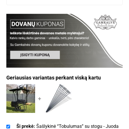
Geriausias variantas perkant viską kartu
+
Ši prekė:
Šašlykinė “Tobulumas” su stogu - Juoda