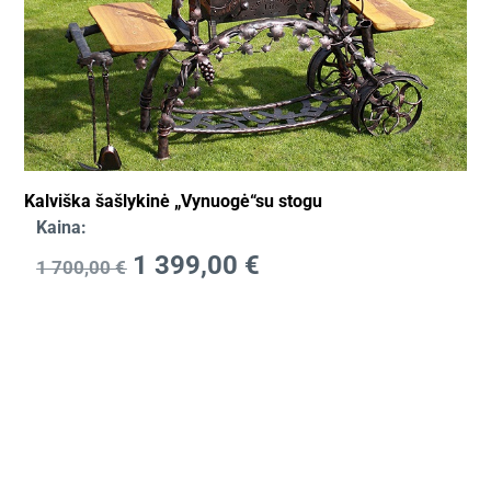
Kalviška šašlykinė „Vynuogė“su stogu
Kaina:
1 399,00
€
1 700,00
€