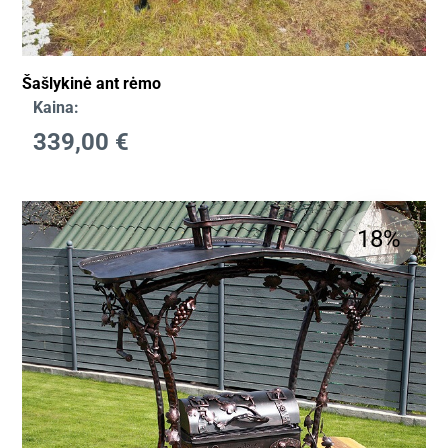
Šašlykinė ant rėmo
Kaina:
339,00
€
18%