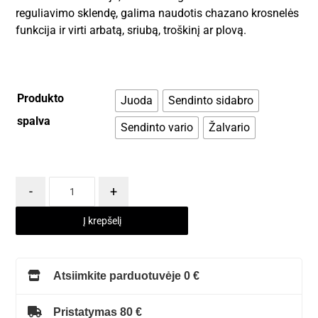
reguliavimo sklendę, galima naudotis chazano krosnelės
funkcija ir virti arbatą, sriubą, troškinį ar plovą.
Produkto
Juoda
Sendinto sidabro
spalva
Sendinto vario
Žalvario
-
+
Į krepšelį
Atsiimkite parduotuvėje 0 €
Pristatymas 80 €