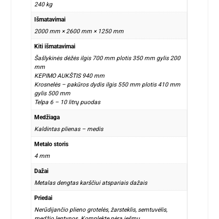
240 kg
Išmatavimai
2000 mm × 2600 mm × 1250 mm
Kiti išmatavimai
Šašlykinės dėžės ilgis 700 mm plotis 350 mm gylis 200
mm
KEPIMO AUKŠTIS 940 mm
Krosnelės – pakūros dydis ilgis 550 mm plotis 410 mm
gylis 500 mm
Telpa 6 – 10 litrų puodas
Medžiaga
Kaldintas plienas – medis
Metalo storis
4 mm
Dažai
Metalas dengtas karščiui atspariais dažais
Priedai
Nerūdijančio plieno grotelės, žarsteklis, semtuvėlis,
medžio lentynos. Komplekte nėra iešmų.