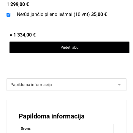
1 299,00
€
Nerūdijančio plieno iešmai (10 vnt)
35,00
€
=
1 334,00
€
Pridėti abu
Papildoma informacija
Svoris