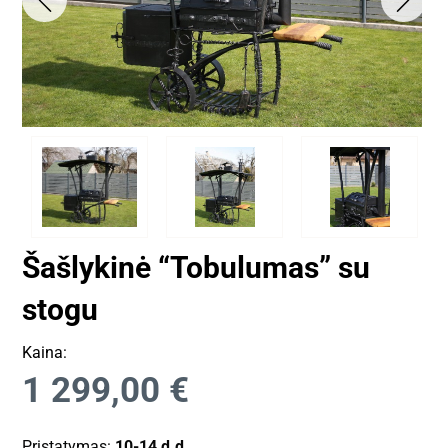
Šašlykinė “Tobulumas” su
stogu
Kaina:
1 299,00
€
Pristatymas:
10-14 d.d.