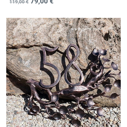
79,00
€
119,00
€