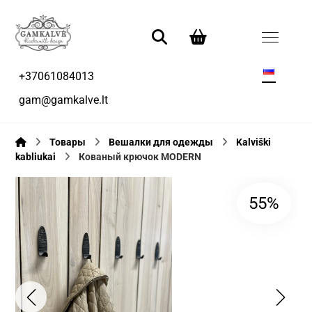
+37061084013
gam@gamkalve.lt
Товары
Вешалки для одежды
Kalviški
kabliukai
Кованый крючок MODERN
55%