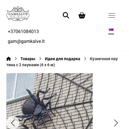
+37061084013
gam@gamkalve.lt
Товары
Идеи для подарка
Кузнечная пау
тина с 2 пауками (6 х 6 м)