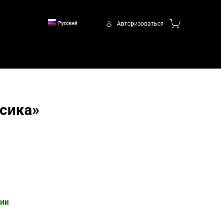
Авторизоваться
Русский
сика»
чии