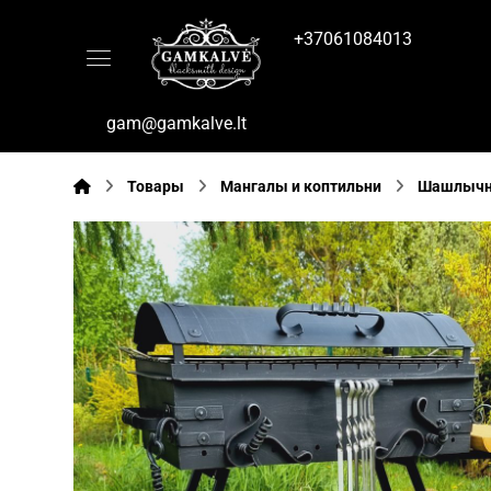
+37061084013
gam@gamkalve.lt
Товары
Mангалы и коптильни
Шашлычн