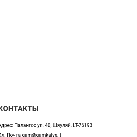
КОНТАКТЫ
Адрес: Палангос ул. 40, Шяуляй, LT-76193
Эл. Почта
gam@gamkalve.lt