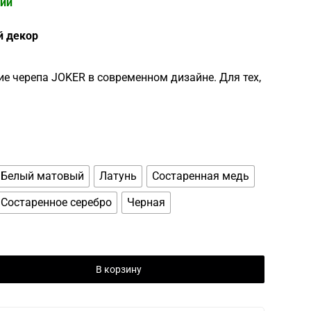
чии
й декор
е черепа JOKER в современном дизайне. Для тех,
Белый матовый
Латунь
Состаренная медь
Состаренное серебро
Черная
В корзину