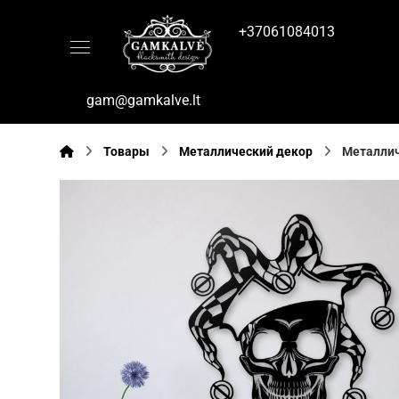
+37061084013
gam@gamkalve.lt
Товары
Металлический декор
Металлич