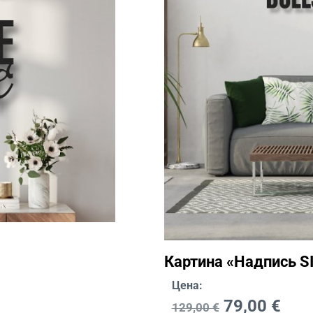
Картина «Надпись S
Цена:
79,00
€
129,00
€