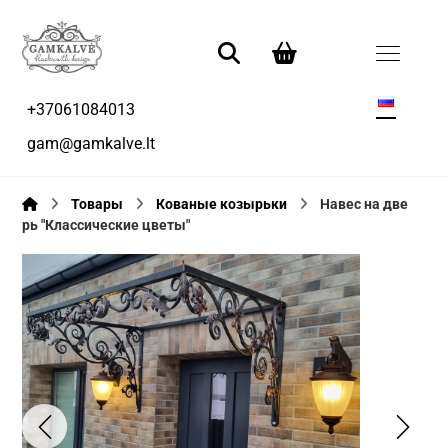
+37061084013
gam@gamkalve.lt
Товары
Кованые козырьки
Навес на две
рь "Классические цветы"