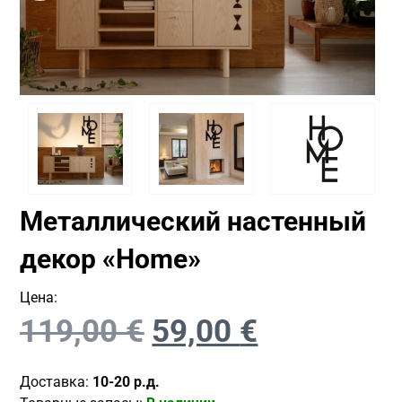
Металлический настенный
декор «Home»
Цена:
119,00
€
59,00
€
Доставка:
10-20 р.д.