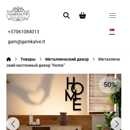
+37061084013
gam@gamkalve.lt
Товары
Металлический декор
Металличе
ский настенный декор "Home"
50%